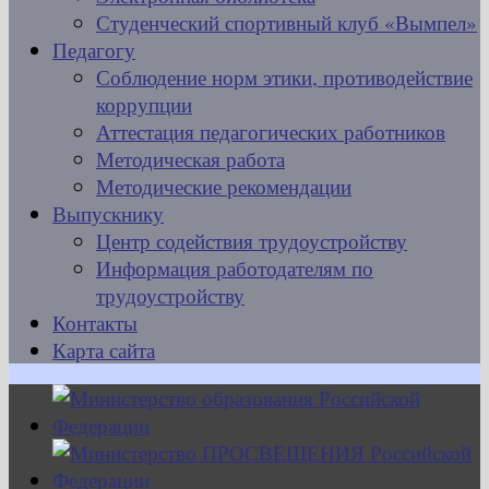
Студенческий спортивный клуб «Вымпел»
Педагогу
Соблюдение норм этики, противодействие
коррупции
Аттестация педагогических работников
Методическая работа
Методические рекомендации
Выпускнику
Центр содействия трудоустройству
Информация работодателям по
трудоустройству
Контакты
Карта сайта