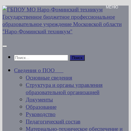
Перейти
к
содержимому
Найти:
Сведения о ПОО
Основные сведения
Структура и органы управления
образовательной организацией
Документы
Образование
Руководство
Педагогический состав
Материально-техническое обеспечение и