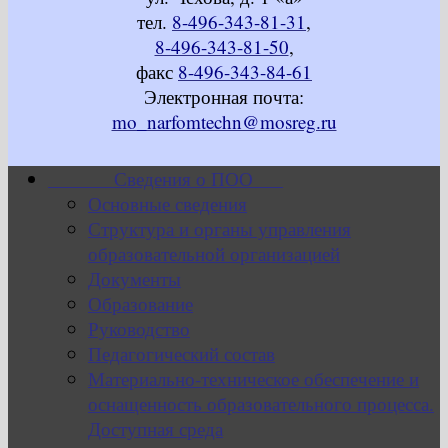
тел.
8-496-343-81-31
,
8-496-343-81-50
,
факс
8-496-343-84-61
Электронная почта:
mo_narfomtechn@mosreg.ru
Сведения о ПОО
Основные сведения
Структура и органы управления
образовательной организацией
Документы
Образование
Руководство
Педагогический состав
Материально-техническое обеспечение и
оснащенность образовательного процесса.
Доступная среда