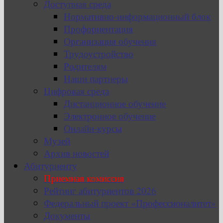
Доступная среда
Нормативно-информационный блок
Профориентация
Организация обучения
Трудоустройство
Родителям
Наши партнеры
Цифровая среда
Дистанционное обучение
Электронное обучение
Онлайн-курсы
Музей
Архив новостей
Абитуриенту
Приемная комиссия
Рейтинг абитуриентов 2026
Федеральный проект «Профессионалитет»
Документы