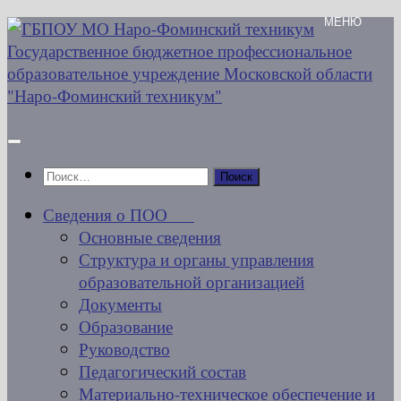
Перейти
к
содержимому
Найти:
Сведения о ПОО
Основные сведения
Структура и органы управления
образовательной организацией
Документы
Образование
Руководство
Педагогический состав
Материально-техническое обеспечение и