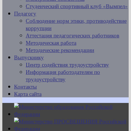
Студенческий спортивный клуб «Вымпел»
Педагогу
Соблюдение норм этики, противодействие
коррупции
Аттестация педагогических работников
Методическая работа
Методические рекомендации
Выпускнику
Центр содействия трудоустройству
Информация работодателям по
трудоустройству
Контакты
Карта сайта