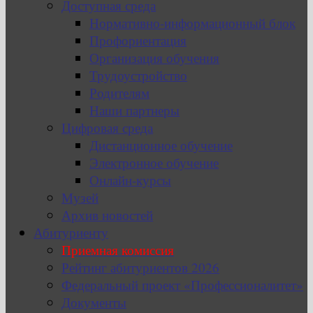
Доступная среда
Нормативно-информационный блок
Профориентация
Организация обучения
Трудоустройство
Родителям
Наши партнеры
Цифровая среда
Дистанционное обучение
Электронное обучение
Онлайн-курсы
Музей
Архив новостей
Абитуриенту
Приемная комиссия
Рейтинг абитуриентов 2026
Федеральный проект «Профессионалитет»
Документы