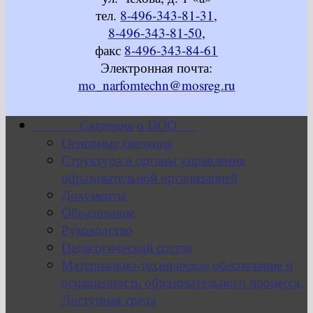
тел.
8-496-343-81-31
,
8-496-343-81-50
,
факс
8-496-343-84-61
Электронная почта:
mo_narfomtechn@mosreg.ru
Сведения о ПОО
Основные сведения
Структура и органы управления
образовательной организацией
Документы
Образование
Руководство
Педагогический состав
Материально-техническое обеспечение и
оснащенность образовательного процесса.
Доступная среда