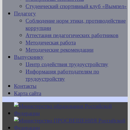
Студенческий спортивный клуб «Вымпел»
Педагогу
Соблюдение норм этики, противодействие
коррупции
Аттестация педагогических работников
Методическая работа
Методические рекомендации
Выпускнику
Центр содействия трудоустройству
Информация работодателям по
трудоустройству
Контакты
Карта сайта