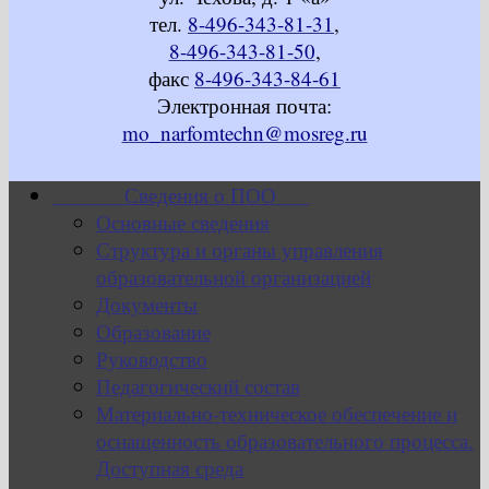
тел.
8-496-343-81-31
,
8-496-343-81-50
,
факс
8-496-343-84-61
Электронная почта:
mo_narfomtechn@mosreg.ru
Сведения о ПОО
Основные сведения
Структура и органы управления
образовательной организацией
Документы
Образование
Руководство
Педагогический состав
Материально-техническое обеспечение и
оснащенность образовательного процесса.
Доступная среда