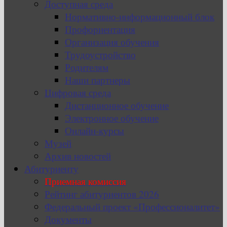
Доступная среда
Нормативно-информационный блок
Профориентация
Организация обучения
Трудоустройство
Родителям
Наши партнеры
Цифровая среда
Дистанционное обучение
Электронное обучение
Онлайн-курсы
Музей
Архив новостей
Абитуриенту
Приемная комиссия
Рейтинг абитуриентов 2026
Федеральный проект «Профессионалитет»
Документы