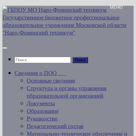
Перейти
к
содержимому
Найти:
Сведения о ПОО
Основные сведения
Структура и органы управления
образовательной организацией
Документы
Образование
Руководство
Педагогический состав
Материально-техническое обеспечение и