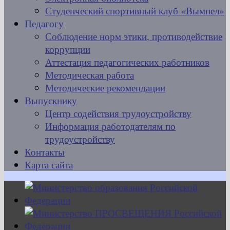
Студенческий спортивный клуб «Вымпел»
Педагогу
Соблюдение норм этики, противодействие
коррупции
Аттестация педагогических работников
Методическая работа
Методические рекомендации
Выпускнику
Центр содействия трудоустройству
Информация работодателям по
трудоустройству
Контакты
Карта сайта