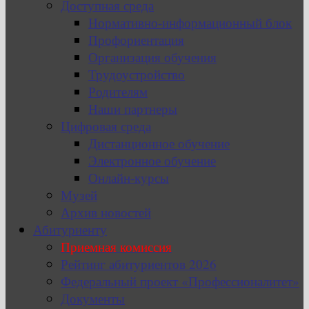
Доступная среда
Нормативно-информационный блок
Профориентация
Организация обучения
Трудоустройство
Родителям
Наши партнеры
Цифровая среда
Дистанционное обучение
Электронное обучение
Онлайн-курсы
Музей
Архив новостей
Абитуриенту
Приемная комиссия
Рейтинг абитуриентов 2026
Федеральный проект «Профессионалитет»
Документы