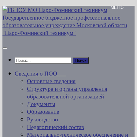
Перейти
к
содержимому
Найти:
Сведения о ПОО
Основные сведения
Структура и органы управления
образовательной организацией
Документы
Образование
Руководство
Педагогический состав
Материально-техническое обеспечение и