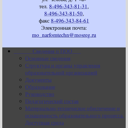
тел.
8-496-343-81-31
,
8-496-343-81-50
,
факс
8-496-343-84-61
Электронная почта:
mo_narfomtechn@mosreg.ru
Сведения о ПОО
Основные сведения
Структура и органы управления
образовательной организацией
Документы
Образование
Руководство
Педагогический состав
Материально-техническое обеспечение и
оснащенность образовательного процесса.
Доступная среда