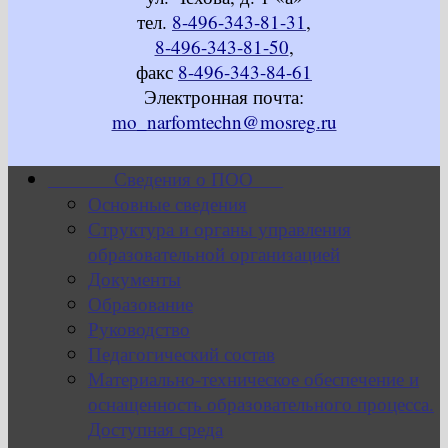
тел.
8-496-343-81-31
,
8-496-343-81-50
,
факс
8-496-343-84-61
Электронная почта:
mo_narfomtechn@mosreg.ru
Сведения о ПОО
Основные сведения
Структура и органы управления
образовательной организацией
Документы
Образование
Руководство
Педагогический состав
Материально-техническое обеспечение и
оснащенность образовательного процесса.
Доступная среда