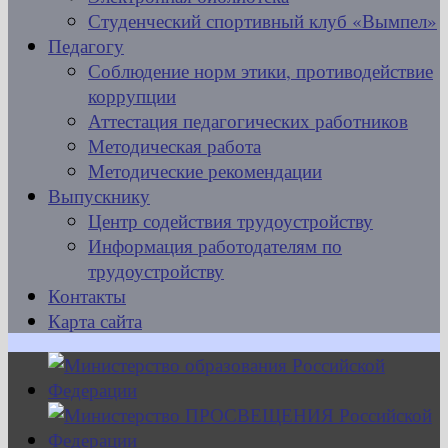
Студенческий спортивный клуб «Вымпел»
Педагогу
Соблюдение норм этики, противодействие
коррупции
Аттестация педагогических работников
Методическая работа
Методические рекомендации
Выпускнику
Центр содействия трудоустройству
Информация работодателям по
трудоустройству
Контакты
Карта сайта