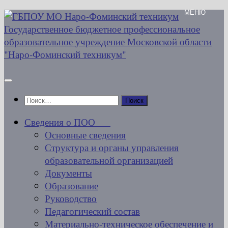
Перейти
к
содержимому
Найти:
Сведения о ПОО
Основные сведения
Структура и органы управления
образовательной организацией
Документы
Образование
Руководство
Педагогический состав
Материально-техническое обеспечение и