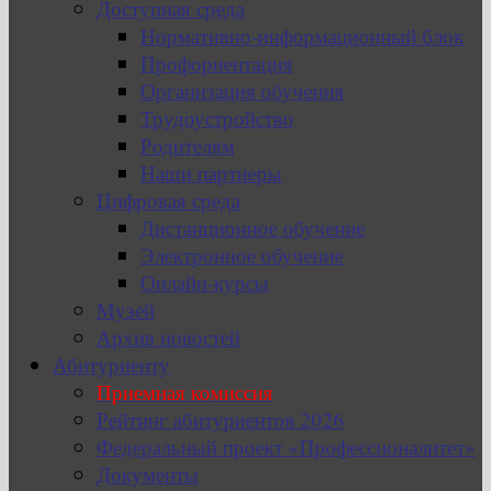
Доступная среда
Нормативно-информационный блок
Профориентация
Организация обучения
Трудоустройство
Родителям
Наши партнеры
Цифровая среда
Дистанционное обучение
Электронное обучение
Онлайн-курсы
Музей
Архив новостей
Абитуриенту
Приемная комиссия
Рейтинг абитуриентов 2026
Федеральный проект «Профессионалитет»
Документы