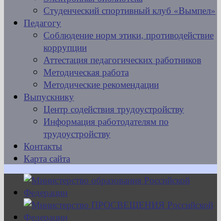
Студенческий спортивный клуб «Вымпел»
Педагогу
Соблюдение норм этики, противодействие
коррупции
Аттестация педагогических работников
Методическая работа
Методические рекомендации
Выпускнику
Центр содействия трудоустройству
Информация работодателям по
трудоустройству
Контакты
Карта сайта