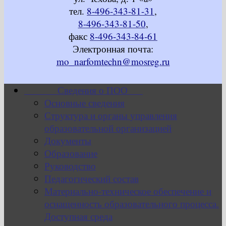
тел.
8-496-343-81-31
,
8-496-343-81-50
,
факс
8-496-343-84-61
Электронная почта:
mo_narfomtechn@mosreg.ru
Сведения о ПОО
Основные сведения
Структура и органы управления
образовательной организацией
Документы
Образование
Руководство
Педагогический состав
Материально-техническое обеспечение и
оснащенность образовательного процесса.
Доступная среда