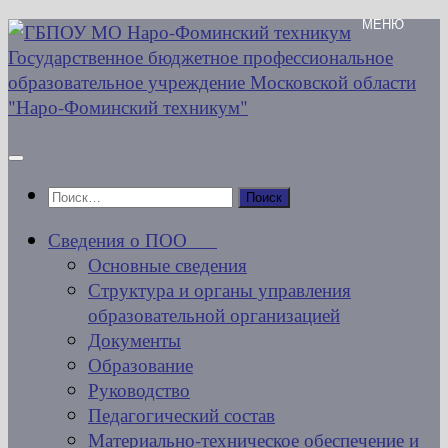
Перейти
к
содержимому
Найти:
Сведения о ПОО
Основные сведения
Структура и органы управления
образовательной организацией
Документы
Образование
Руководство
Педагогический состав
Материально-техническое обеспечение и