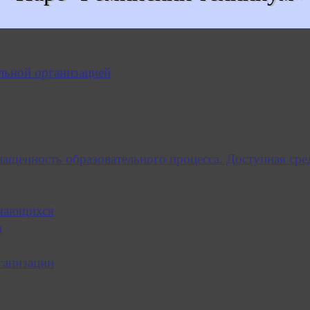
льной организацией
нащенность образовательного процесса. Доступная сре
учающихся
я
ганизации