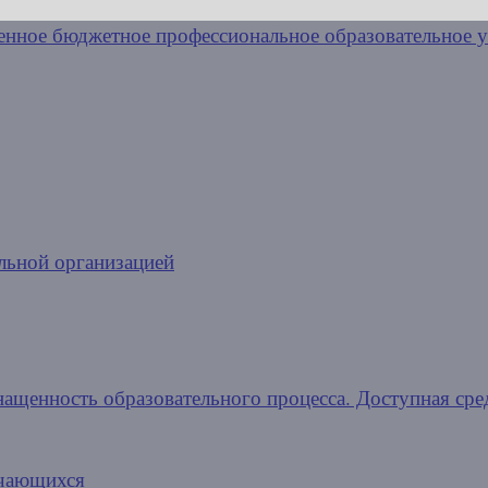
льной организацией
нащенность образовательного процесса. Доступная сре
учающихся