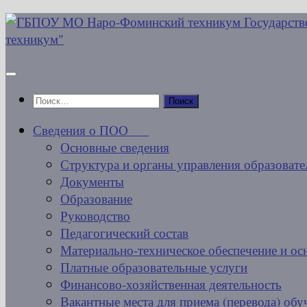
Перейти
к
содержимому
Найти:
Сведения о ПОО
Основные сведения
Структура и органы управления образовате
Документы
Образование
Руководство
Педагогический состав
Материально-техническое обеспечение и ос
Платные образовательные услуги
Финансово-хозяйственная деятельность
Вакантные места для приема (перевода) об