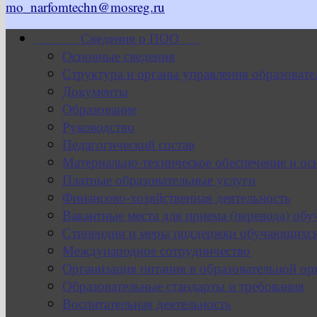
mo_narfomtechn@mosreg.ru
Сведения о ПОО
Основные сведения
Структура и органы управления образовате
Документы
Образование
Руководство
Педагогический состав
Материально-техническое обеспечение и ос
Платные образовательные услуги
Финансово-хозяйственная деятельность
Вакантные места для приема (перевода) об
Стипендии и меры поддержки обучающихс
Международное сотрудничество
Организация питания в образовательной ор
Образовательные стандарты и требования
Воспитательная деятельность