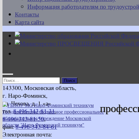
Информация работодателям по трудоустрой
Контакты
Карта сайта
Найти:
143300, Московская область,
г. Наро-Фоминск,
ул. Чехова, д. 1 «а»
професс
тел.
8-496-343-81-31
,
8-496-343-81-50
,
факс
8-496-343-84-61
Электронная почта: