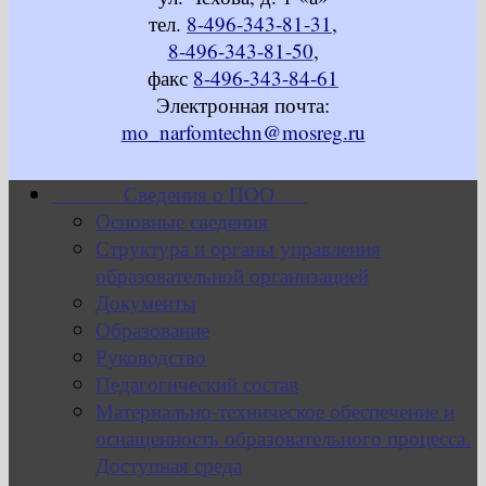
тел.
8-496-343-81-31
,
8-496-343-81-50
,
факс
8-496-343-84-61
Электронная почта:
mo_narfomtechn@mosreg.ru
Сведения о ПОО
Основные сведения
Структура и органы управления
образовательной организацией
Документы
Образование
Руководство
Педагогический состав
Материально-техническое обеспечение и
оснащенность образовательного процесса.
Доступная среда