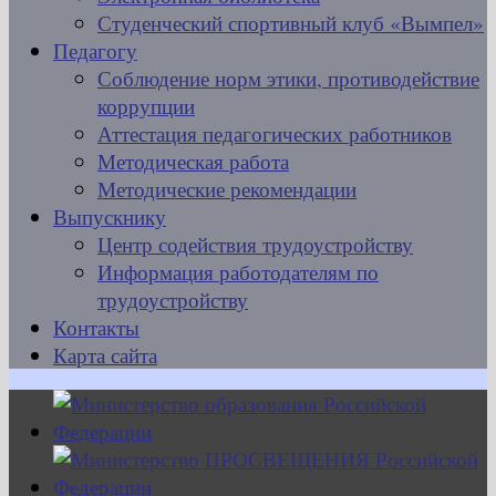
Студенческий спортивный клуб «Вымпел»
Педагогу
Соблюдение норм этики, противодействие
коррупции
Аттестация педагогических работников
Методическая работа
Методические рекомендации
Выпускнику
Центр содействия трудоустройству
Информация работодателям по
трудоустройству
Контакты
Карта сайта