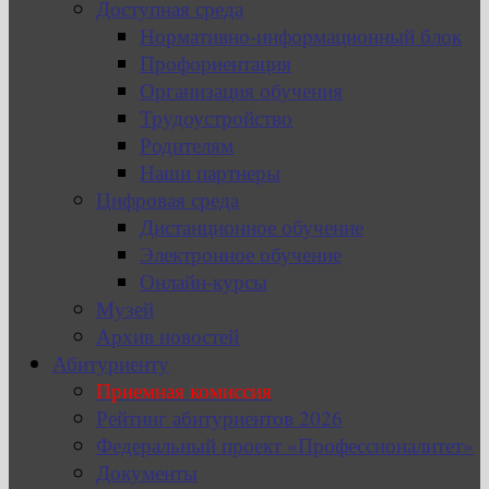
Доступная среда
Нормативно-информационный блок
Профориентация
Организация обучения
Трудоустройство
Родителям
Наши партнеры
Цифровая среда
Дистанционное обучение
Электронное обучение
Онлайн-курсы
Музей
Архив новостей
Абитуриенту
Приемная комиссия
Рейтинг абитуриентов 2026
Федеральный проект «Профессионалитет»
Документы