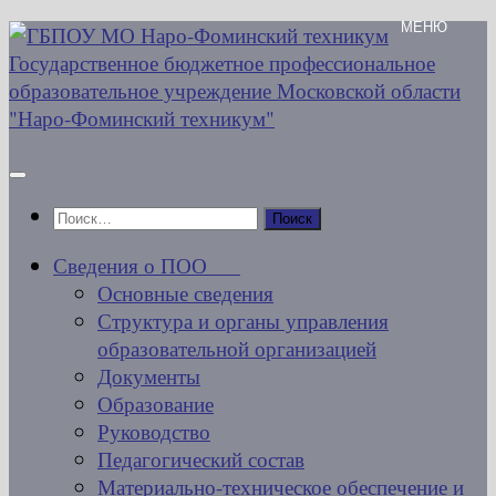
Перейти
к
содержимому
Найти:
Сведения о ПОО
Основные сведения
Структура и органы управления
образовательной организацией
Документы
Образование
Руководство
Педагогический состав
Материально-техническое обеспечение и