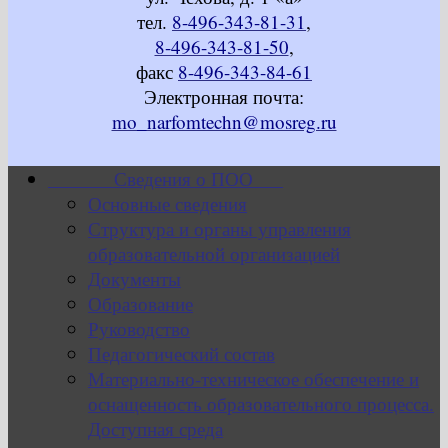
тел.
8-496-343-81-31
,
8-496-343-81-50
,
факс
8-496-343-84-61
Электронная почта:
mo_narfomtechn@mosreg.ru
Сведения о ПОО
Основные сведения
Структура и органы управления
образовательной организацией
Документы
Образование
Руководство
Педагогический состав
Материально-техническое обеспечение и
оснащенность образовательного процесса.
Доступная среда