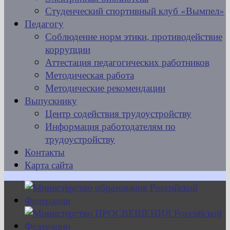
Студенческий спортивный клуб «Вымпел»
Педагогу
Соблюдение норм этики, противодействие
коррупции
Аттестация педагогических работников
Методическая работа
Методические рекомендации
Выпускнику
Центр содействия трудоустройству
Информация работодателям по
трудоустройству
Контакты
Карта сайта