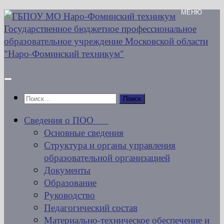
Перейти
к
содержимому
Найти:
Сведения о ПОО
Основные сведения
Структура и органы управления
образовательной организацией
Документы
Образование
Руководство
Педагогический состав
Материально-техническое обеспечение и