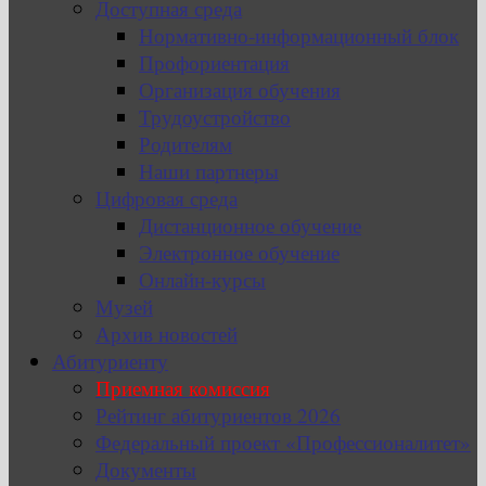
Доступная среда
Нормативно-информационный блок
Профориентация
Организация обучения
Трудоустройство
Родителям
Наши партнеры
Цифровая среда
Дистанционное обучение
Электронное обучение
Онлайн-курсы
Музей
Архив новостей
Абитуриенту
Приемная комиссия
Рейтинг абитуриентов 2026
Федеральный проект «Профессионалитет»
Документы