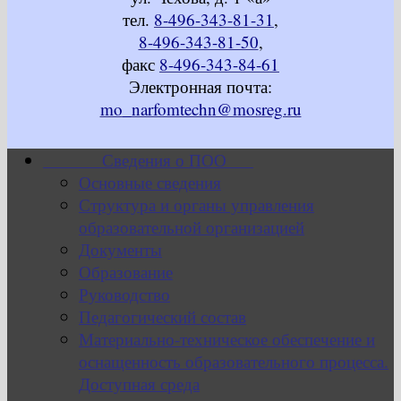
тел.
8-496-343-81-31
,
8-496-343-81-50
,
факс
8-496-343-84-61
Электронная почта:
mo_narfomtechn@mosreg.ru
Сведения о ПОО
Основные сведения
Структура и органы управления
образовательной организацией
Документы
Образование
Руководство
Педагогический состав
Материально-техническое обеспечение и
оснащенность образовательного процесса.
Доступная среда