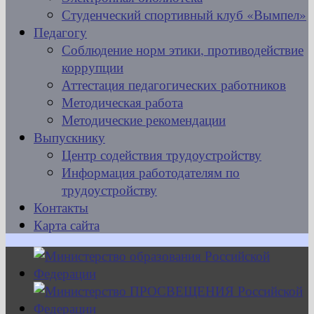
Студенческий спортивный клуб «Вымпел»
Педагогу
Соблюдение норм этики, противодействие
коррупции
Аттестация педагогических работников
Методическая работа
Методические рекомендации
Выпускнику
Центр содействия трудоустройству
Информация работодателям по
трудоустройству
Контакты
Карта сайта