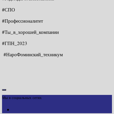
#СПО
#Профессионалитет
#Ты_в_хорошей_компании
#ГПН_2023
#НароФоминский_техникум
Мы в социальных сетях