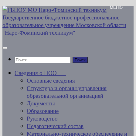
Перейти
к
содержимому
Найти:
Сведения о ПОО
Основные сведения
Структура и органы управления
образовательной организацией
Документы
Образование
Руководство
Педагогический состав
Материально-техническое обеспечение и