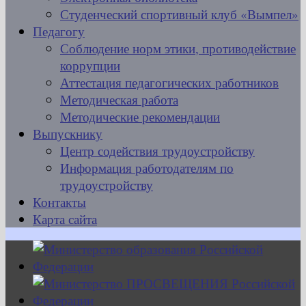
Студенческий спортивный клуб «Вымпел»
Педагогу
Соблюдение норм этики, противодействие
коррупции
Аттестация педагогических работников
Методическая работа
Методические рекомендации
Выпускнику
Центр содействия трудоустройству
Информация работодателям по
трудоустройству
Контакты
Карта сайта