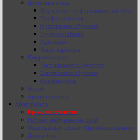
Доступная среда
Нормативно-информационный блок
Профориентация
Организация обучения
Трудоустройство
Родителям
Наши партнеры
Цифровая среда
Дистанционное обучение
Электронное обучение
Онлайн-курсы
Музей
Архив новостей
Абитуриенту
Приемная комиссия
Рейтинг абитуриентов 2026
Федеральный проект «Профессионалитет»
Документы