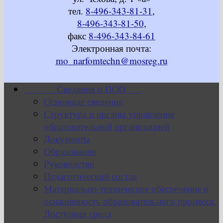
тел.
8-496-343-81-31
,
8-496-343-81-50
,
факс
8-496-343-84-61
Электронная почта:
mo_narfomtechn@mosreg.ru
Сведения о ПОО
Основные сведения
Структура и органы управления
образовательной организацией
Документы
Образование
Руководство
Педагогический состав
Материально-техническое обеспечение и
оснащенность образовательного процесса.
Доступная среда