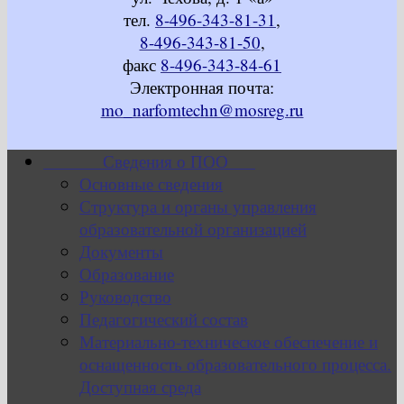
тел.
8-496-343-81-31
,
8-496-343-81-50
,
факс
8-496-343-84-61
Электронная почта:
mo_narfomtechn@mosreg.ru
Сведения о ПОО
Основные сведения
Структура и органы управления
образовательной организацией
Документы
Образование
Руководство
Педагогический состав
Материально-техническое обеспечение и
оснащенность образовательного процесса.
Доступная среда