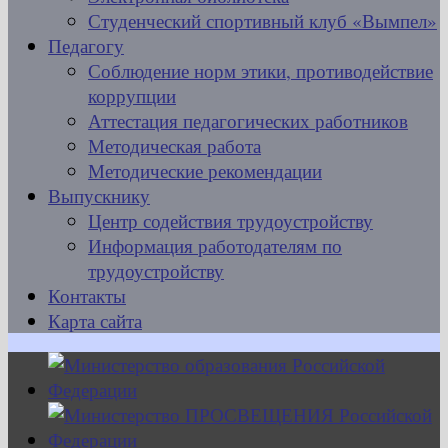
Студенческий спортивный клуб «Вымпел»
Педагогу
Соблюдение норм этики, противодействие
коррупции
Аттестация педагогических работников
Методическая работа
Методические рекомендации
Выпускнику
Центр содействия трудоустройству
Информация работодателям по
трудоустройству
Контакты
Карта сайта