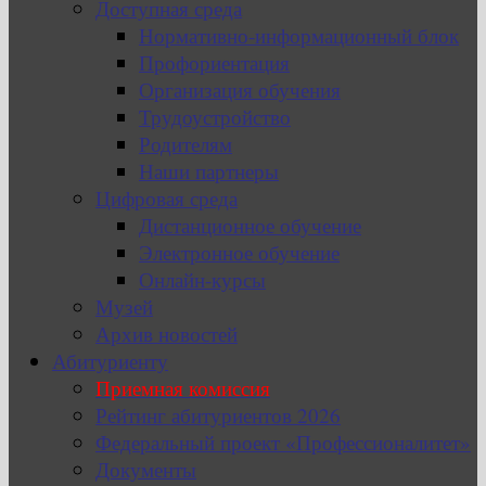
Доступная среда
Нормативно-информационный блок
Профориентация
Организация обучения
Трудоустройство
Родителям
Наши партнеры
Цифровая среда
Дистанционное обучение
Электронное обучение
Онлайн-курсы
Музей
Архив новостей
Абитуриенту
Приемная комиссия
Рейтинг абитуриентов 2026
Федеральный проект «Профессионалитет»
Документы