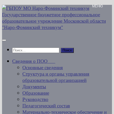
Перейти
к
содержимому
Найти:
Сведения о ПОО
Основные сведения
Структура и органы управления
образовательной организацией
Документы
Образование
Руководство
Педагогический состав
Материально-техническое обеспечение и