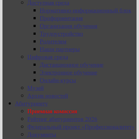
Доступная среда
Нормативно-информационный блок
Профориентация
Организация обучения
Трудоустройство
Родителям
Наши партнеры
Цифровая среда
Дистанционное обучение
Электронное обучение
Онлайн-курсы
Музей
Архив новостей
Абитуриенту
Приемная комиссия
Рейтинг абитуриентов 2026
Федеральный проект «Профессионалитет»
Документы