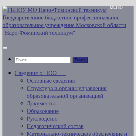
Перейти
к
содержимому
Найти:
Сведения о ПОО
Основные сведения
Структура и органы управления
образовательной организацией
Документы
Образование
Руководство
Педагогический состав
Материально-техническое обеспечение и