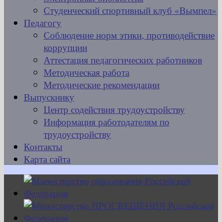
Студенческий спортивный клуб «Вымпел»
Педагогу
Соблюдение норм этики, противодействие
коррупции
Аттестация педагогических работников
Методическая работа
Методические рекомендации
Выпускнику
Центр содействия трудоустройству
Информация работодателям по
трудоустройству
Контакты
Карта сайта