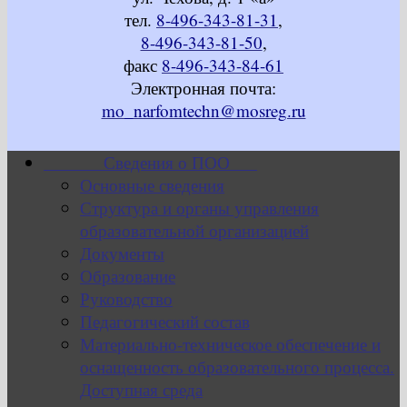
тел.
8-496-343-81-31
,
8-496-343-81-50
,
факс
8-496-343-84-61
Электронная почта:
mo_narfomtechn@mosreg.ru
Сведения о ПОО
Основные сведения
Структура и органы управления
образовательной организацией
Документы
Образование
Руководство
Педагогический состав
Материально-техническое обеспечение и
оснащенность образовательного процесса.
Доступная среда