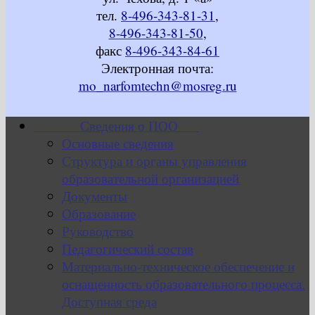
тел.
8-496-343-81-31
,
8-496-343-81-50
,
факс
8-496-343-84-61
Электронная почта:
mo_narfomtechn@mosreg.ru
Сведения о ПОО
Основные сведения
Структура и органы управления
образовательной организацией
Документы
Образование
Руководство
Педагогический состав
Материально-техническое обеспечение и
оснащенность образовательного процесса.
Доступная среда