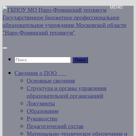
Перейти
к
содержимому
Найти:
Сведения о ПОО
Основные сведения
Структура и органы управления
образовательной организацией
Документы
Образование
Руководство
Педагогический состав
Материально-техническое обеспечение и