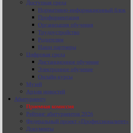
Доступная среда
Нормативно-информационный блок
Профориентация
Организация обучения
Трудоустройство
Родителям
Наши партнеры
Цифровая среда
Дистанционное обучение
Электронное обучение
Онлайн-курсы
Музей
Архив новостей
Абитуриенту
Приемная комиссия
Рейтинг абитуриентов 2026
Федеральный проект «Профессионалитет»
Документы