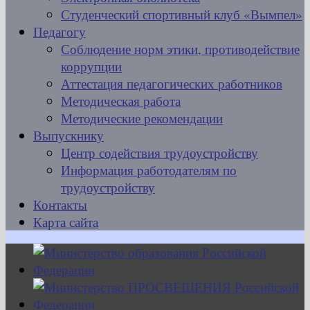
Студенческий спортивный клуб «Вымпел»
Педагогу
Соблюдение норм этики, противодействие
коррупции
Аттестация педагогических работников
Методическая работа
Методические рекомендации
Выпускнику
Центр содействия трудоустройству
Информация работодателям по
трудоустройству
Контакты
Карта сайта