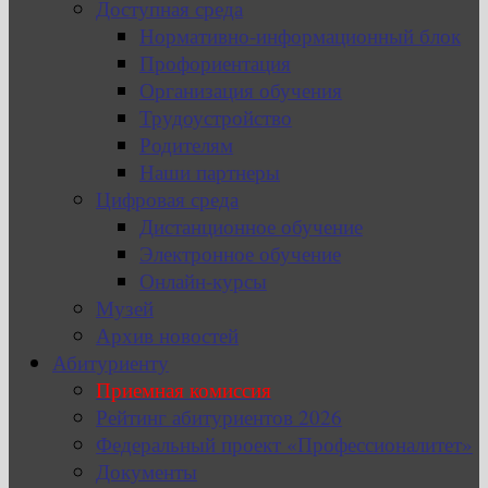
Доступная среда
Нормативно-информационный блок
Профориентация
Организация обучения
Трудоустройство
Родителям
Наши партнеры
Цифровая среда
Дистанционное обучение
Электронное обучение
Онлайн-курсы
Музей
Архив новостей
Абитуриенту
Приемная комиссия
Рейтинг абитуриентов 2026
Федеральный проект «Профессионалитет»
Документы