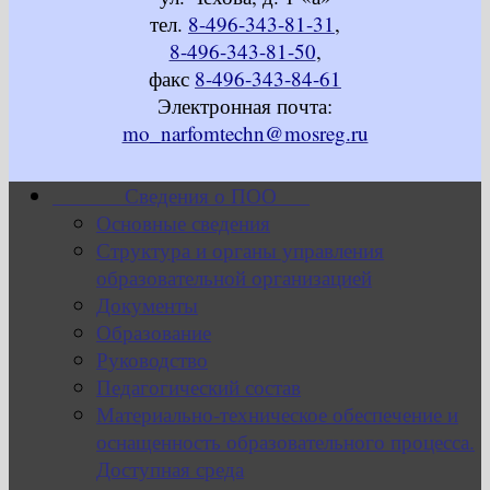
тел.
8-496-343-81-31
,
8-496-343-81-50
,
факс
8-496-343-84-61
Электронная почта:
mo_narfomtechn@mosreg.ru
Сведения о ПОО
Основные сведения
Структура и органы управления
образовательной организацией
Документы
Образование
Руководство
Педагогический состав
Материально-техническое обеспечение и
оснащенность образовательного процесса.
Доступная среда