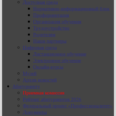
Доступная среда
Нормативно-информационный блок
Профориентация
Организация обучения
Трудоустройство
Родителям
Наши партнеры
Цифровая среда
Дистанционное обучение
Электронное обучение
Онлайн-курсы
Музей
Архив новостей
Абитуриенту
Приемная комиссия
Рейтинг абитуриентов 2026
Федеральный проект «Профессионалитет»
Документы