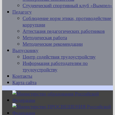
Студенческий спортивный клуб «Вымпел»
Педагогу
Соблюдение норм этики, противодействие
коррупции
Аттестация педагогических работников
Методическая работа
Методические рекомендации
Выпускнику
Центр содействия трудоустройству
Информация работодателям по
трудоустройству
Контакты
Карта сайта