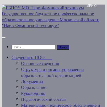
Перейти
к
содержимому
Найти:
Сведения о ПОО
Основные сведения
Структура и органы управления
образовательной организацией
Документы
Образование
Руководство
Педагогический состав
Материально-техническое обеспечение и