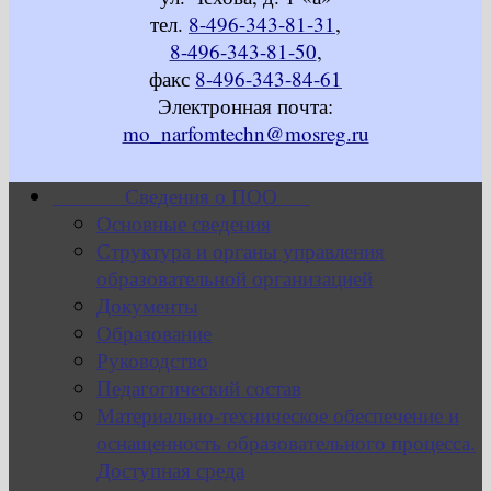
тел.
8-496-343-81-31
,
8-496-343-81-50
,
факс
8-496-343-84-61
Электронная почта:
mo_narfomtechn@mosreg.ru
Сведения о ПОО
Основные сведения
Структура и органы управления
образовательной организацией
Документы
Образование
Руководство
Педагогический состав
Материально-техническое обеспечение и
оснащенность образовательного процесса.
Доступная среда