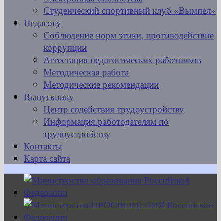
Студенческий спортивный клуб «Вымпел»
Педагогу
Соблюдение норм этики, противодействие
коррупции
Аттестация педагогических работников
Методическая работа
Методические рекомендации
Выпускнику
Центр содействия трудоустройству
Информация работодателям по
трудоустройству
Контакты
Карта сайта