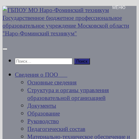
Перейти
к
содержимому
Найти:
Сведения о ПОО
Основные сведения
Структура и органы управления
образовательной организацией
Документы
Образование
Руководство
Педагогический состав
Материально-техническое обеспечение и