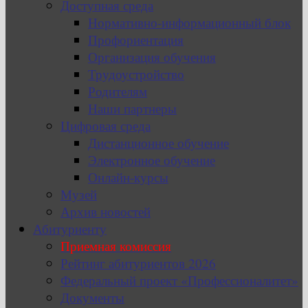
Доступная среда
Нормативно-информационный блок
Профориентация
Организация обучения
Трудоустройство
Родителям
Наши партнеры
Цифровая среда
Дистанционное обучение
Электронное обучение
Онлайн-курсы
Музей
Архив новостей
Абитуриенту
Приемная комиссия
Рейтинг абитуриентов 2026
Федеральный проект «Профессионалитет»
Документы