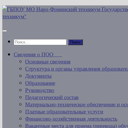
Перейти
к
содержимому
Найти:
Сведения о ПОО
Основные сведения
Структура и органы управления образовате
Документы
Образование
Руководство
Педагогический состав
Материально-техническое обеспечение и ос
Платные образовательные услуги
Финансово-хозяйственная деятельность
Вакантные места для приема (перевода) об