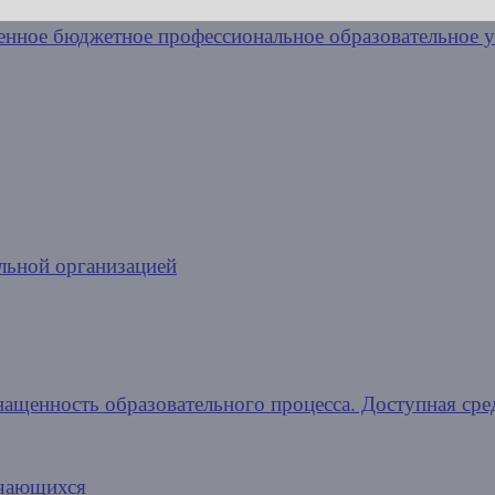
льной организацией
нащенность образовательного процесса. Доступная сре
учающихся