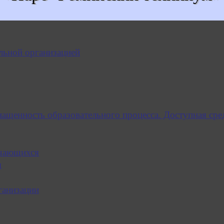
льной организацией
нащенность образовательного процесса. Доступная сре
учающихся
я
ганизации