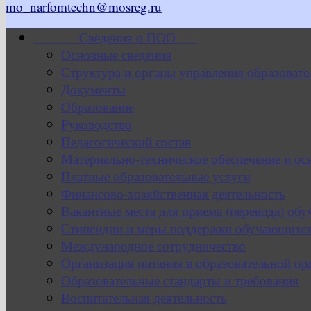
mo_narfomtechn@mosreg.ru
Сведения о ПОО
Основные сведения
Структура и органы управления образовате
Документы
Образование
Руководство
Педагогический состав
Материально-техническое обеспечение и ос
Платные образовательные услуги
Финансово-хозяйственная деятельность
Вакантные места для приема (перевода) об
Стипендии и меры поддержки обучающихс
Международное сотрудничество
Организация питания в образовательной ор
Образовательные стандарты и требования
Воспитательная деятельность