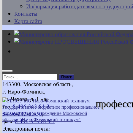
Информация работодателям по трудоустрой
Контакты
Карта сайта
Найти:
143300, Московская область,
г. Наро-Фоминск,
ул. Чехова, д. 1 «а»
професс
тел.
8-496-343-81-31
,
8-496-343-81-50
,
факс
8-496-343-84-61
Электронная почта: