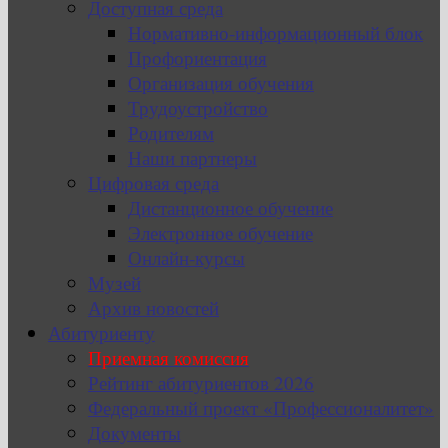
Доступная среда
Нормативно-информационный блок
Профориентация
Организация обучения
Трудоустройство
Родителям
Наши партнеры
Цифровая среда
Дистанционное обучение
Электронное обучение
Онлайн-курсы
Музей
Архив новостей
Абитуриенту
Приемная комиссия
Рейтинг абитуриентов 2026
Федеральный проект «Профессионалитет»
Документы