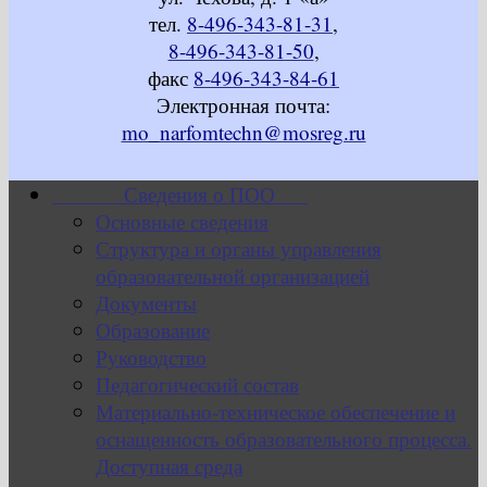
тел.
8-496-343-81-31
,
8-496-343-81-50
,
факс
8-496-343-84-61
Электронная почта:
mo_narfomtechn@mosreg.ru
Сведения о ПОО
Основные сведения
Структура и органы управления
образовательной организацией
Документы
Образование
Руководство
Педагогический состав
Материально-техническое обеспечение и
оснащенность образовательного процесса.
Доступная среда