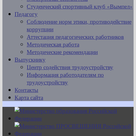
Студенческий спортивный клуб «Вымпел»
Педагогу
Соблюдение норм этики, противодействие
коррупции
Аттестация педагогических работников
Методическая работа
Методические рекомендации
Выпускнику
Центр содействия трудоустройству
Информация работодателям по
трудоустройству
Контакты
Карта сайта