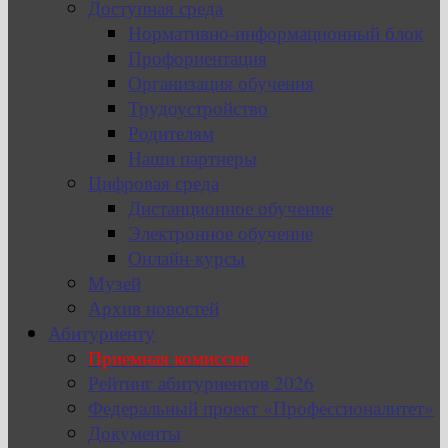
Доступная среда
Нормативно-информационный блок
Профориентация
Организация обучения
Трудоустройство
Родителям
Наши партнеры
Цифровая среда
Дистанционное обучение
Электронное обучение
Онлайн-курсы
Музей
Архив новостей
Абитуриенту
Приемная комиссия
Рейтинг абитуриентов 2026
Федеральный проект «Профессионалитет»
Документы