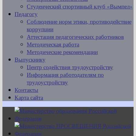
Студенческий спортивный клуб «Вымпел»
Педагогу
Соблюдение норм этики, противодействие
коррупции
Аттестация педагогических работников
Методическая работа
Методические рекомендации
Выпускнику
Центр содействия трудоустройству
Информация работодателям по
трудоустройству
Контакты
Карта сайта