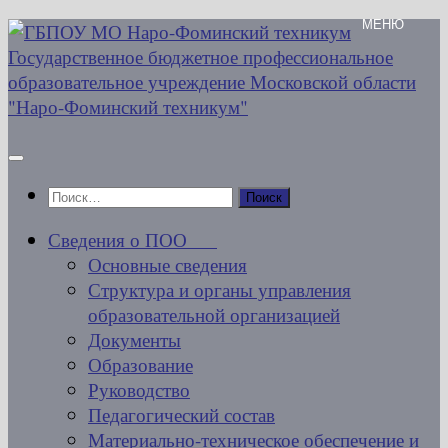
Перейти
к
содержимому
Найти:
Сведения о ПОО
Основные сведения
Структура и органы управления
образовательной организацией
Документы
Образование
Руководство
Педагогический состав
Материально-техническое обеспечение и