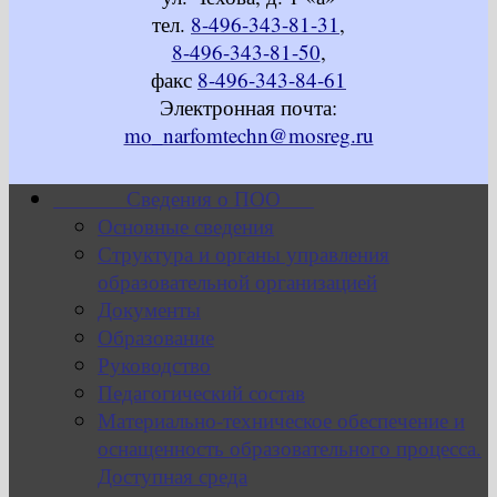
тел.
8-496-343-81-31
,
8-496-343-81-50
,
факс
8-496-343-84-61
Электронная почта:
mo_narfomtechn@mosreg.ru
Сведения о ПОО
Основные сведения
Структура и органы управления
образовательной организацией
Документы
Образование
Руководство
Педагогический состав
Материально-техническое обеспечение и
оснащенность образовательного процесса.
Доступная среда