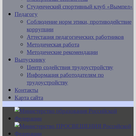
Студенческий спортивный клуб «Вымпел»
Педагогу
Соблюдение норм этики, противодействие
коррупции
Аттестация педагогических работников
Методическая работа
Методические рекомендации
Выпускнику
Центр содействия трудоустройству
Информация работодателям по
трудоустройству
Контакты
Карта сайта