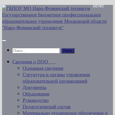
Перейти
к
содержимому
Найти:
Сведения о ПОО
Основные сведения
Структура и органы управления
образовательной организацией
Документы
Образование
Руководство
Педагогический состав
Материально-техническое обеспечение и