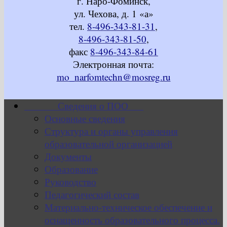
г. Наро-Фоминск,
ул. Чехова, д. 1 «а»
тел.
8-496-343-81-31
,
8-496-343-81-50
,
факс
8-496-343-84-61
Электронная почта:
mo_narfomtechn@mosreg.ru
Сведения о ПОО
Основные сведения
Структура и органы управления
образовательной организацией
Документы
Образование
Руководство
Педагогический состав
Материально-техническое обеспечение и
оснащенность образовательного процесса.