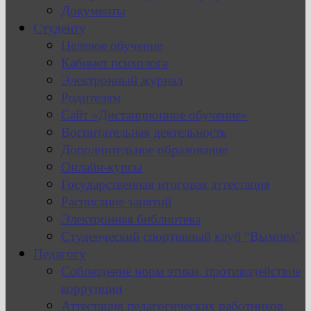
Документы
Студенту
Целевое обучение
Кабинет психолога
Электронный журнал
Родителям
Сайт «Дистанционное обучение»
Воспитательная деятельность
Дополнительное образование
Онлайн-курсы
Государственная итоговая аттестация
Расписание занятий
Электронная библиотека
Студенческий спортивный клуб “Вымпел”
Педагогу
Соблюдение норм этики, противодействие
коррупции
Аттестация педагогических работников