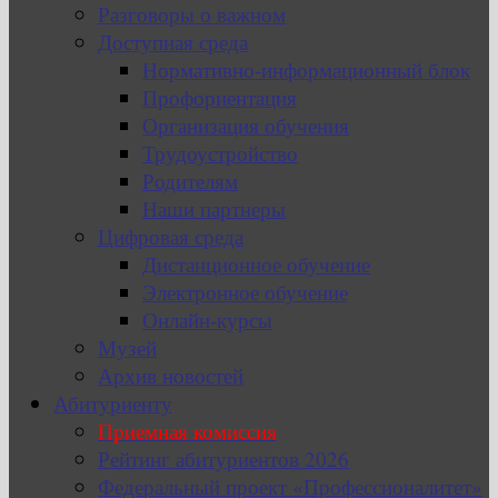
Разговоры о важном
Доступная среда
Нормативно-информационный блок
Профориентация
Организация обучения
Трудоустройство
Родителям
Наши партнеры
Цифровая среда
Дистанционное обучение
Электронное обучение
Онлайн-курсы
Музей
Архив новостей
Абитуриенту
Приемная комиссия
Рейтинг абитуриентов 2026
Федеральный проект «Профессионалитет»