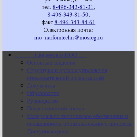
тел.
8-496-343-81-31
,
8-496-343-81-50
,
факс
8-496-343-84-61
Электронная почта:
mo_narfomtechn@mosreg.ru
Сведения о ПОО
Основные сведения
Структура и органы управления
образовательной организацией
Документы
Образование
Руководство
Педагогический состав
Материально-техническое обеспечение и
оснащенность образовательного процесса.
Доступная среда