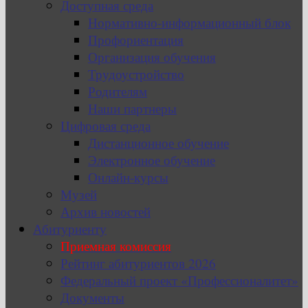
Доступная среда
Нормативно-информационный блок
Профориентация
Организация обучения
Трудоустройство
Родителям
Наши партнеры
Цифровая среда
Дистанционное обучение
Электронное обучение
Онлайн-курсы
Музей
Архив новостей
Абитуриенту
Приемная комиссия
Рейтинг абитуриентов 2026
Федеральный проект «Профессионалитет»
Документы