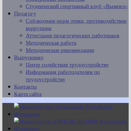
Студенческий спортивный клуб «Вымпел»
Педагогу
Соблюдение норм этики, противодействие
коррупции
Аттестация педагогических работников
Методическая работа
Методические рекомендации
Выпускнику
Центр содействия трудоустройству
Информация работодателям по
трудоустройству
Контакты
Карта сайта