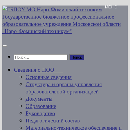
Перейти
к
содержимому
Найти:
Сведения о ПОО
Основные сведения
Структура и органы управления
образовательной организацией
Документы
Образование
Руководство
Педагогический состав
Материально-техническое обеспечение и