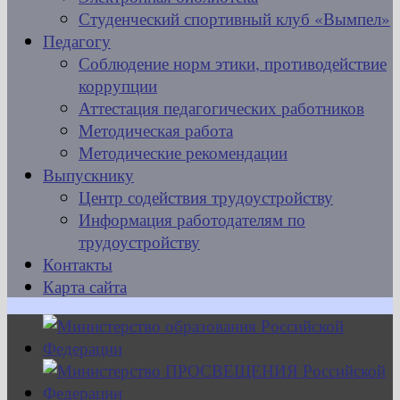
Студенческий спортивный клуб «Вымпел»
Педагогу
Соблюдение норм этики, противодействие
коррупции
Аттестация педагогических работников
Методическая работа
Методические рекомендации
Выпускнику
Центр содействия трудоустройству
Информация работодателям по
трудоустройству
Контакты
Карта сайта