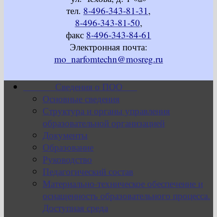
тел.
8-496-343-81-31
,
8-496-343-81-50
,
факс
8-496-343-84-61
Электронная почта:
mo_narfomtechn@mosreg.ru
Сведения о ПОО
Основные сведения
Структура и органы управления
образовательной организацией
Документы
Образование
Руководство
Педагогический состав
Материально-техническое обеспечение и
оснащенность образовательного процесса.
Доступная среда