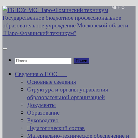
Перейти
к
содержимому
Найти:
Сведения о ПОО
Основные сведения
Структура и органы управления
образовательной организацией
Документы
Образование
Руководство
Педагогический состав
Материально-техническое обеспечение и