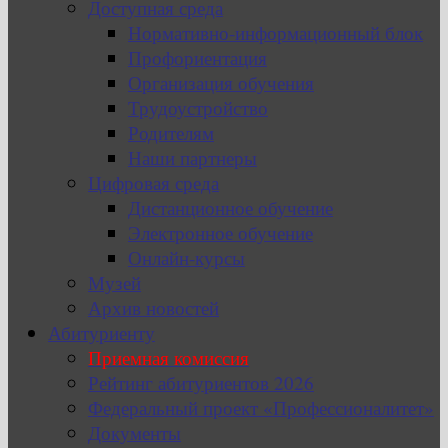
Доступная среда
Нормативно-информационный блок
Профориентация
Организация обучения
Трудоустройство
Родителям
Наши партнеры
Цифровая среда
Дистанционное обучение
Электронное обучение
Онлайн-курсы
Музей
Архив новостей
Абитуриенту
Приемная комиссия
Рейтинг абитуриентов 2026
Федеральный проект «Профессионалитет»
Документы