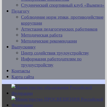
Студенческий спортивный клуб «Вымпел»
Педагогу
Соблюдение норм этики, противодействие
коррупции
Аттестация педагогических работников
Методическая работа
Методические рекомендации
Выпускнику
Центр содействия трудоустройству
Информация работодателям по
трудоустройству
Контакты
Карта сайта