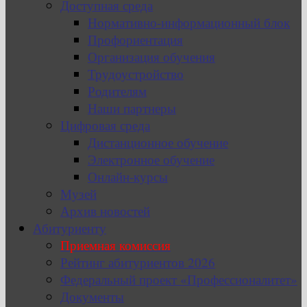
Доступная среда
Нормативно-информационный блок
Профориентация
Организация обучения
Трудоустройство
Родителям
Наши партнеры
Цифровая среда
Дистанционное обучение
Электронное обучение
Онлайн-курсы
Музей
Архив новостей
Абитуриенту
Приемная комиссия
Рейтинг абитуриентов 2026
Федеральный проект «Профессионалитет»
Документы