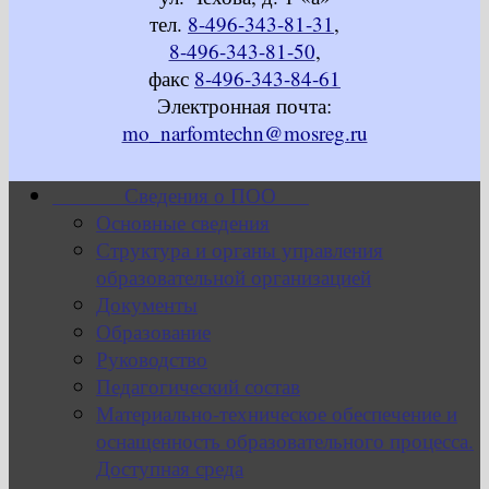
тел.
8-496-343-81-31
,
8-496-343-81-50
,
факс
8-496-343-84-61
Электронная почта:
mo_narfomtechn@mosreg.ru
Сведения о ПОО
Основные сведения
Структура и органы управления
образовательной организацией
Документы
Образование
Руководство
Педагогический состав
Материально-техническое обеспечение и
оснащенность образовательного процесса.
Доступная среда