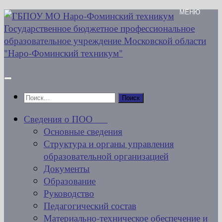
Перейти
к
содержимому
Найти:
Сведения о ПОО
Основные сведения
Структура и органы управления
образовательной организацией
Документы
Образование
Руководство
Педагогический состав
Материально-техническое обеспечение и