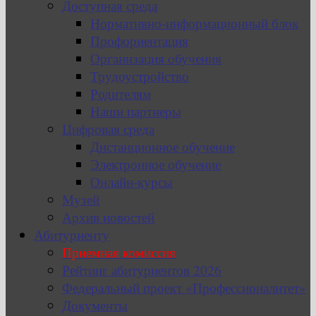
Доступная среда
Нормативно-информационный блок
Профориентация
Организация обучения
Трудоустройство
Родителям
Наши партнеры
Цифровая среда
Дистанционное обучение
Электронное обучение
Онлайн-курсы
Музей
Архив новостей
Абитуриенту
Приемная комиссия
Рейтинг абитуриентов 2026
Федеральный проект «Профессионалитет»
Документы