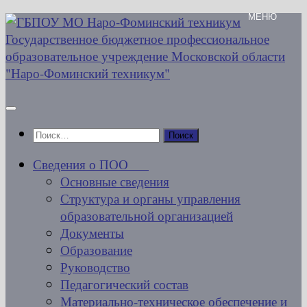
Перейти
к
содержимому
Найти:
Сведения о ПОО
Основные сведения
Структура и органы управления
образовательной организацией
Документы
Образование
Руководство
Педагогический состав
Материально-техническое обеспечение и