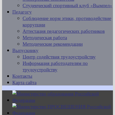
Студенческий спортивный клуб «Вымпел»
Педагогу
Соблюдение норм этики, противодействие
коррупции
Аттестация педагогических работников
Методическая работа
Методические рекомендации
Выпускнику
Центр содействия трудоустройству
Информация работодателям по
трудоустройству
Контакты
Карта сайта