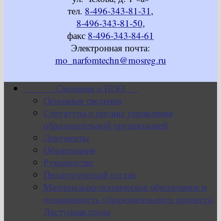
тел.
8-496-343-81-31
,
8-496-343-81-50
,
факс
8-496-343-84-61
Электронная почта:
mo_narfomtechn@mosreg.ru
Сведения о ПОО
Основные сведения
Структура и органы управления
образовательной организацией
Документы
Образование
Руководство
Педагогический состав
Материально-техническое обеспечение и
оснащенность образовательного процесса.
Доступная среда