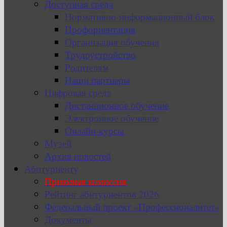
Доступная среда
Нормативно-информационный блок
Профориентация
Организация обучения
Трудоустройство
Родителям
Наши партнеры
Цифровая среда
Дистанционное обучение
Электронное обучение
Онлайн-курсы
Музей
Архив новостей
Абитуриенту
Приемная комиссия
Рейтинг абитуриентов 2026
Федеральный проект «Профессионалитет»
Документы