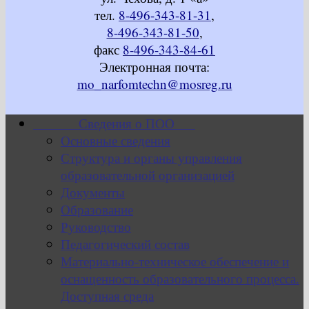
тел.
8-496-343-81-31
,
8-496-343-81-50
,
факс
8-496-343-84-61
Электронная почта:
mo_narfomtechn@mosreg.ru
Сведения о ПОО
Основные сведения
Структура и органы управления
образовательной организацией
Документы
Образование
Руководство
Педагогический состав
Материально-техническое обеспечение и
оснащенность образовательного процесса.
Доступная среда