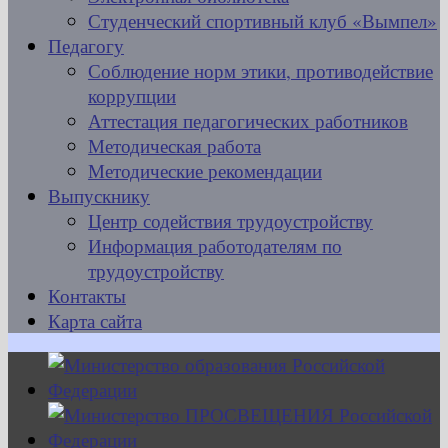
Студенческий спортивный клуб «Вымпел»
Педагогу
Соблюдение норм этики, противодействие
коррупции
Аттестация педагогических работников
Методическая работа
Методические рекомендации
Выпускнику
Центр содействия трудоустройству
Информация работодателям по
трудоустройству
Контакты
Карта сайта