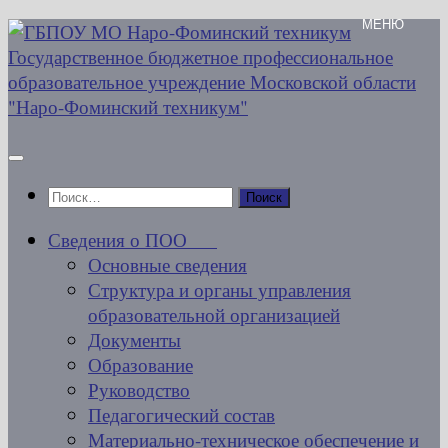
Перейти
к
содержимому
Найти:
Сведения о ПОО
Основные сведения
Структура и органы управления
образовательной организацией
Документы
Образование
Руководство
Педагогический состав
Материально-техническое обеспечение и