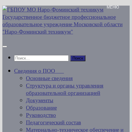
Перейти
к
содержимому
Найти:
Сведения о ПОО
Основные сведения
Структура и органы управления
образовательной организацией
Документы
Образование
Руководство
Педагогический состав
Материально-техническое обеспечение и