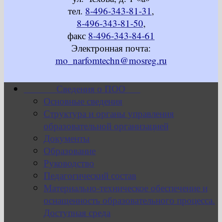
тел.
8-496-343-81-31
,
8-496-343-81-50
,
факс
8-496-343-84-61
Электронная почта:
mo_narfomtechn@mosreg.ru
Сведения о ПОО
Основные сведения
Структура и органы управления
образовательной организацией
Документы
Образование
Руководство
Педагогический состав
Материально-техническое обеспечение и
оснащенность образовательного процесса.
Доступная среда