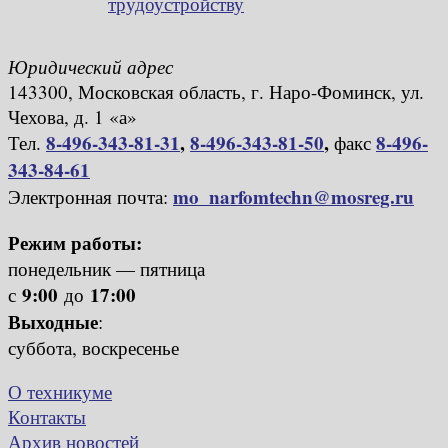
трудоустройству
Юридический адрес
143300, Московская область, г. Наро-Фоминск, ул.
Чехова, д. 1 «а»
8-496-343-81-31
,
8-496-343-81-50
,
8-496-
Тел.
факс
343-84-61
mo_narfomtechn@mosreg.ru
Электронная почта:
Режим работы:
понедельник — пятница
9:00
17:00
с
до
Выходные
:
суббота, воскресенье
О техникуме
Контакты
Архив новостей