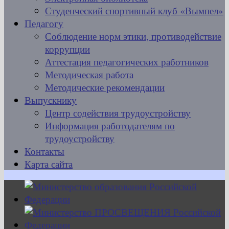
Студенческий спортивный клуб «Вымпел»
Педагогу
Соблюдение норм этики, противодействие
коррупции
Аттестация педагогических работников
Методическая работа
Методические рекомендации
Выпускнику
Центр содействия трудоустройству
Информация работодателям по
трудоустройству
Контакты
Карта сайта