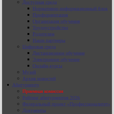
Доступная среда
Нормативно-информационный блок
Профориентация
Организация обучения
Трудоустройство
Родителям
Наши партнеры
Цифровая среда
Дистанционное обучение
Электронное обучение
Онлайн-курсы
Музей
Архив новостей
Абитуриенту
Приемная комиссия
Рейтинг абитуриентов 2026
Федеральный проект «Профессионалитет»
Документы