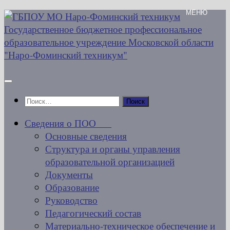
Перейти
к
содержимому
Найти:
Сведения о ПОО
Основные сведения
Структура и органы управления
образовательной организацией
Документы
Образование
Руководство
Педагогический состав
Материально-техническое обеспечение и