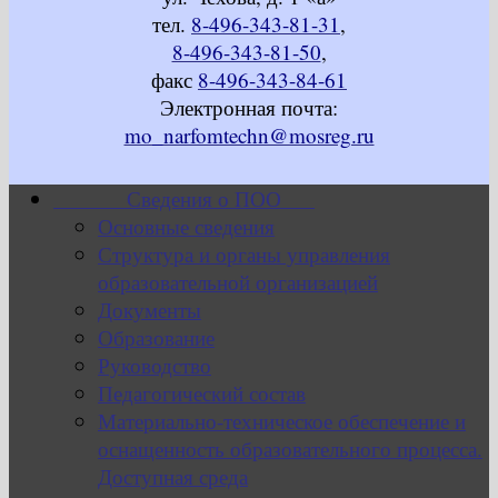
тел.
8-496-343-81-31
,
8-496-343-81-50
,
факс
8-496-343-84-61
Электронная почта:
mo_narfomtechn@mosreg.ru
Сведения о ПОО
Основные сведения
Структура и органы управления
образовательной организацией
Документы
Образование
Руководство
Педагогический состав
Материально-техническое обеспечение и
оснащенность образовательного процесса.
Доступная среда