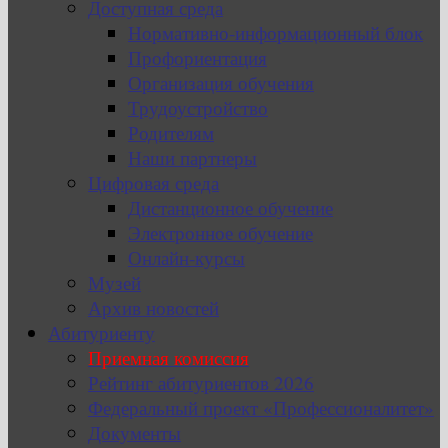
Доступная среда
Нормативно-информационный блок
Профориентация
Организация обучения
Трудоустройство
Родителям
Наши партнеры
Цифровая среда
Дистанционное обучение
Электронное обучение
Онлайн-курсы
Музей
Архив новостей
Абитуриенту
Приемная комиссия
Рейтинг абитуриентов 2026
Федеральный проект «Профессионалитет»
Документы