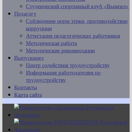
Студенческий спортивный клуб «Вымпел»
Педагогу
Соблюдение норм этики, противодействие
коррупции
Аттестация педагогических работников
Методическая работа
Методические рекомендации
Выпускнику
Центр содействия трудоустройству
Информация работодателям по
трудоустройству
Контакты
Карта сайта