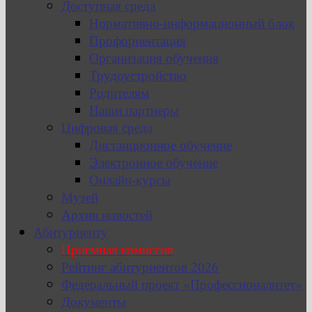
Доступная среда
Нормативно-информационный блок
Профориентация
Организация обучения
Трудоустройство
Родителям
Наши партнеры
Цифровая среда
Дистанционное обучение
Электронное обучение
Онлайн-курсы
Музей
Архив новостей
Абитуриенту
Приемная комиссия
Рейтинг абитуриентов 2026
Федеральный проект «Профессионалитет»
Документы