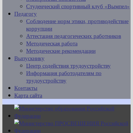
Студенческий спортивный клуб «Вымпел»
Педагогу
Соблюдение норм этики, противодействие
коррупции
Аттестация педагогических работников
Методическая работа
Методические рекомендации
Выпускнику
Центр содействия трудоустройству
Информация работодателям по
трудоустройству
Контакты
Карта сайта