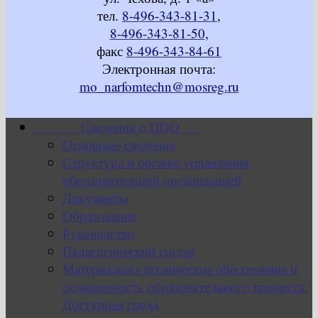
тел.
8-496-343-81-31
,
8-496-343-81-50
,
факс
8-496-343-84-61
Электронная почта:
mo_narfomtechn@mosreg.ru
Сведения о ПОО
Основные сведения
Структура и органы управления
образовательной организацией
Документы
Образование
Руководство
Педагогический состав
Материально-техническое обеспечение и
оснащенность образовательного процесса.
Доступная среда