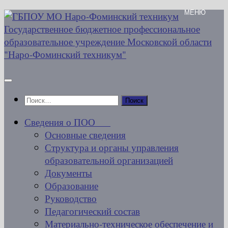
Перейти
к
содержимому
Найти:
Сведения о ПОО
Основные сведения
Структура и органы управления
образовательной организацией
Документы
Образование
Руководство
Педагогический состав
Материально-техническое обеспечение и