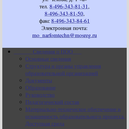
тел.
8-496-343-81-31
,
8-496-343-81-50
,
факс
8-496-343-84-61
Электронная почта:
mo_narfomtechn@mosreg.ru
Сведения о ПОО
Основные сведения
Структура и органы управления
образовательной организацией
Документы
Образование
Руководство
Педагогический состав
Материально-техническое обеспечение и
оснащенность образовательного процесса.
Доступная среда