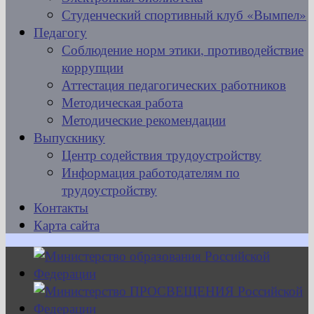
Студенческий спортивный клуб «Вымпел»
Педагогу
Соблюдение норм этики, противодействие
коррупции
Аттестация педагогических работников
Методическая работа
Методические рекомендации
Выпускнику
Центр содействия трудоустройству
Информация работодателям по
трудоустройству
Контакты
Карта сайта