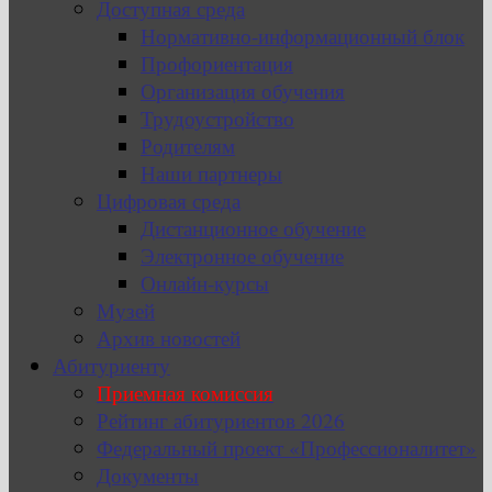
Доступная среда
Нормативно-информационный блок
Профориентация
Организация обучения
Трудоустройство
Родителям
Наши партнеры
Цифровая среда
Дистанционное обучение
Электронное обучение
Онлайн-курсы
Музей
Архив новостей
Абитуриенту
Приемная комиссия
Рейтинг абитуриентов 2026
Федеральный проект «Профессионалитет»
Документы