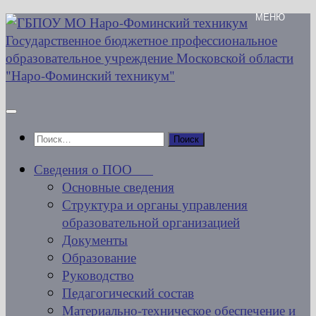
Перейти
к
содержимому
Найти:
Сведения о ПОО
Основные сведения
Структура и органы управления
образовательной организацией
Документы
Образование
Руководство
Педагогический состав
Материально-техническое обеспечение и