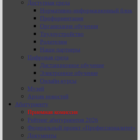
Доступная среда
Нормативно-информационный блок
Профориентация
Организация обучения
Трудоустройство
Родителям
Наши партнеры
Цифровая среда
Дистанционное обучение
Электронное обучение
Онлайн-курсы
Музей
Архив новостей
Абитуриенту
Приемная комиссия
Рейтинг абитуриентов 2026
Федеральный проект «Профессионалитет»
Документы