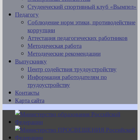
Студенческий спортивный клуб «Вымпел»
Педагогу
Соблюдение норм этики, противодействие
коррупции
Аттестация педагогических работников
Методическая работа
Методические рекомендации
Выпускнику
Центр содействия трудоустройству
Информация работодателям по
трудоустройству
Контакты
Карта сайта