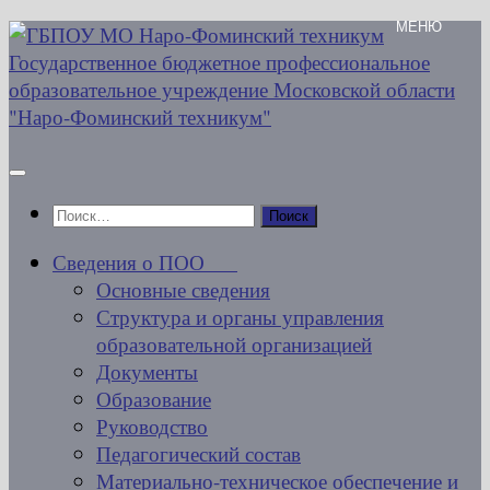
Перейти
к
содержимому
Найти:
Сведения о ПОО
Основные сведения
Структура и органы управления
образовательной организацией
Документы
Образование
Руководство
Педагогический состав
Материально-техническое обеспечение и