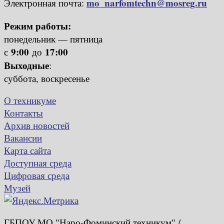
mo_narfomtechn@mosreg.ru
Электронная почта:
Режим работы:
понедельник — пятница
9:00
17:00
с
до
Выходные
:
суббота, воскресенье
О техникуме
Контакты
Архив новостей
Вакансии
Карта сайта
Доступная среда
Цифровая среда
Музей
ГБПОУ МО "Наро-Фоминский техникум" /