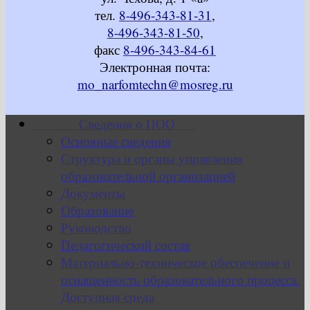
тел.
8-496-343-81-31
,
8-496-343-81-50
,
факс
8-496-343-84-61
Электронная почта:
mo_narfomtechn@mosreg.ru
Сведения о ПОО
Основные сведения
Структура и органы управления
образовательной организацией
Документы
Образование
Руководство
Педагогический состав
Материально-техническое обеспечение и
оснащенность образовательного процесса.
Доступная среда