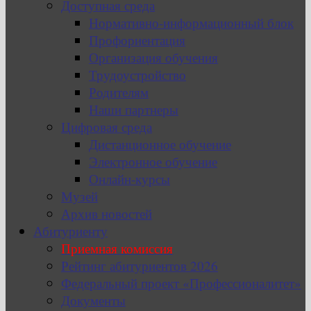
Доступная среда
Нормативно-информационный блок
Профориентация
Организация обучения
Трудоустройство
Родителям
Наши партнеры
Цифровая среда
Дистанционное обучение
Электронное обучение
Онлайн-курсы
Музей
Архив новостей
Абитуриенту
Приемная комиссия
Рейтинг абитуриентов 2026
Федеральный проект «Профессионалитет»
Документы