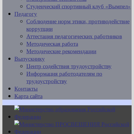
Студенческий спортивный клуб «Вымпел»
Педагогу
Соблюдение норм этики, противодействие
коррупции
Аттестация педагогических работников
Методическая работа
Методические рекомендации
Выпускнику
Центр содействия трудоустройству
Информация работодателям по
трудоустройству
Контакты
Карта сайта