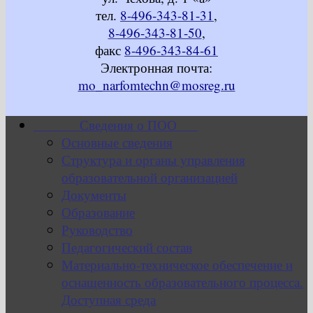
тел.
8-496-343-81-31
,
8-496-343-81-50
,
факс
8-496-343-84-61
Электронная почта:
mo_narfomtechn@mosreg.ru
Сведения о ПОО
Основные сведения
Структура и органы управления
образовательной организацией
Документы
Образование
Руководство
Педагогический состав
Материально-техническое обеспечение и
оснащенность образовательного процесса.
Доступная среда