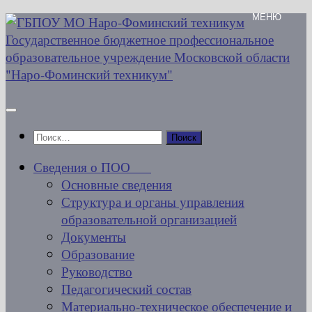
Перейти
к
содержимому
Найти:
Сведения о ПОО
Основные сведения
Структура и органы управления
образовательной организацией
Документы
Образование
Руководство
Педагогический состав
Материально-техническое обеспечение и