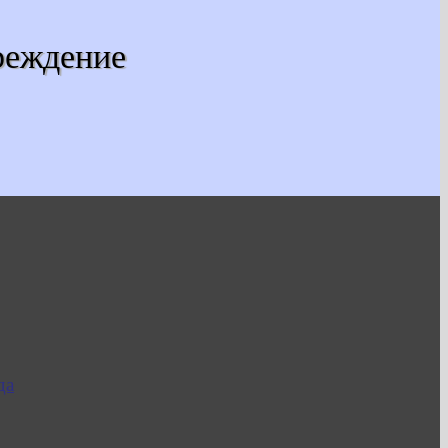
реждение
да