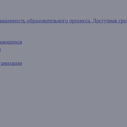
нащенность образовательного процесса. Доступная сре
учающихся
я
ганизации