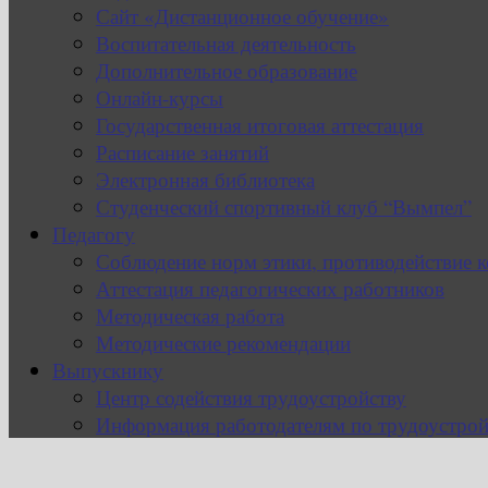
Сайт «Дистанционное обучение»
Воспитательная деятельность
Дополнительное образование
Онлайн-курсы
Государственная итоговая аттестация
Расписание занятий
Электронная библиотека
Студенческий спортивный клуб “Вымпел”
Педагогу
Соблюдение норм этики, противодействие 
Аттестация педагогических работников
Методическая работа
Методические рекомендации
Выпускнику
Центр содействия трудоустройству
Информация работодателям по трудоустрой