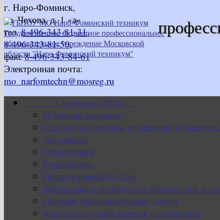
г. Наро-Фоминск,
ул. Чехова, д. 1 «а»
професс
тел.
8-496-343-81-31
,
8-496-343-81-50
,
факс
8-496-343-84-61
Электронная почта:
mo_narfomtechn@mosreg.ru
Сведения о ПОО
Основные сведения
Структура и органы управления образовате
Документы
Образование
Руководство
Педагогический состав
Материально-техническое обеспечение и ос
Платные образовательные услуги
Финансово-хозяйственная деятельность