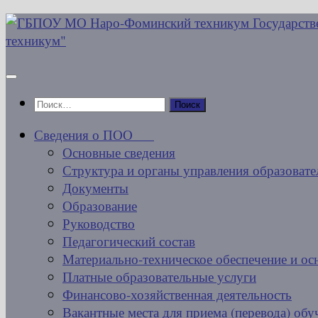
Перейти
к
содержимому
Найти:
Сведения о ПОО
Основные сведения
Структура и органы управления образовате
Документы
Образование
Руководство
Педагогический состав
Материально-техническое обеспечение и ос
Платные образовательные услуги
Финансово-хозяйственная деятельность
Вакантные места для приема (перевода) об