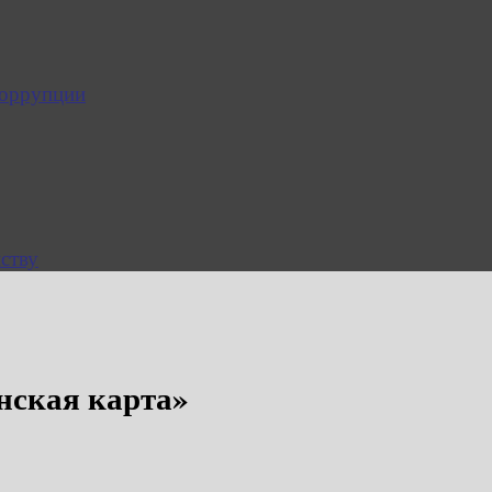
коррупции
ству
ская карта»