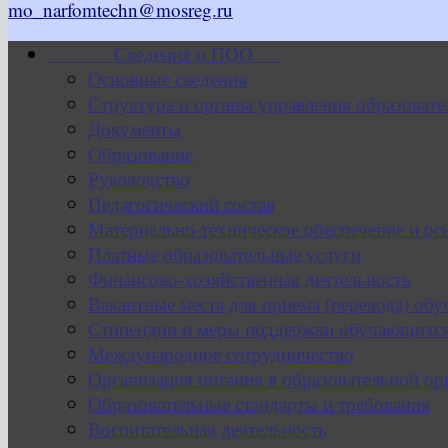
mo_narfomtechn@mosreg.ru
Сведения о ПОО
Основные сведения
Структура и органы управления образовате
Документы
Образование
Руководство
Педагогический состав
Материально-техническое обеспечение и ос
Платные образовательные услуги
Финансово-хозяйственная деятельность
Вакантные места для приема (перевода) об
Стипендии и меры поддержки обучающихс
Международное сотрудничество
Организация питания в образовательной ор
Образовательные стандарты и требования
Воспитательная деятельность