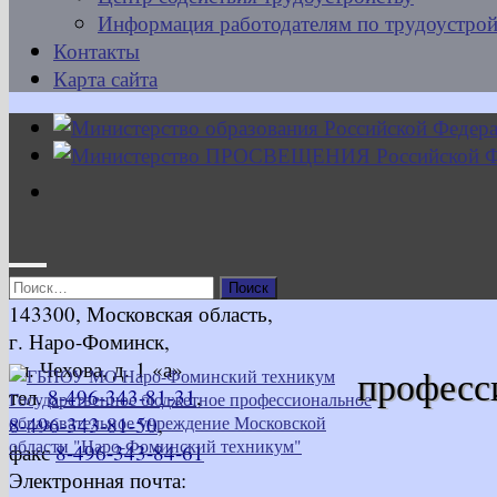
Информация работодателям по трудоустрой
Контакты
Карта сайта
Найти:
143300, Московская область,
г. Наро-Фоминск,
ул. Чехова, д. 1 «а»
професс
тел.
8-496-343-81-31
,
8-496-343-81-50
,
факс
8-496-343-84-61
Электронная почта: