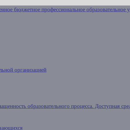
льной организацией
нащенность образовательного процесса. Доступная сре
учающихся