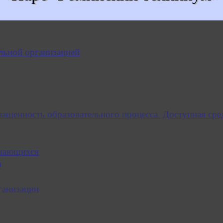
льной организацией
нащенность образовательного процесса. Доступная сре
учающихся
я
ганизации