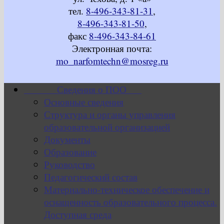
тел.
8-496-343-81-31
,
8-496-343-81-50
,
факс
8-496-343-84-61
Электронная почта:
mo_narfomtechn@mosreg.ru
Сведения о ПОО
Основные сведения
Структура и органы управления
образовательной организацией
Документы
Образование
Руководство
Педагогический состав
Материально-техническое обеспечение и
оснащенность образовательного процесса.
Доступная среда