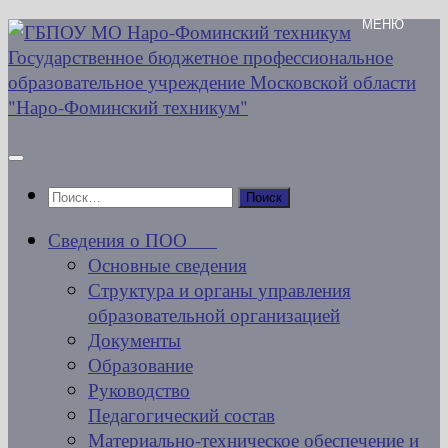
Перейти
к
содержимому
Найти:
Сведения о ПОО
Основные сведения
Структура и органы управления
образовательной организацией
Документы
Образование
Руководство
Педагогический состав
Материально-техническое обеспечение и