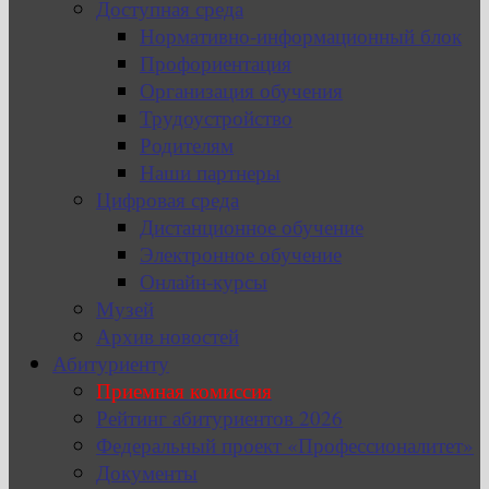
Доступная среда
Нормативно-информационный блок
Профориентация
Организация обучения
Трудоустройство
Родителям
Наши партнеры
Цифровая среда
Дистанционное обучение
Электронное обучение
Онлайн-курсы
Музей
Архив новостей
Абитуриенту
Приемная комиссия
Рейтинг абитуриентов 2026
Федеральный проект «Профессионалитет»
Документы