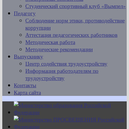
Студенческий спортивный клуб «Вымпел»
Педагогу
Соблюдение норм этики, противодействие
коррупции
Аттестация педагогических работников
Методическая работа
Методические рекомендации
Выпускнику
Центр содействия трудоустройству
Информация работодателям по
трудоустройству
Контакты
Карта сайта