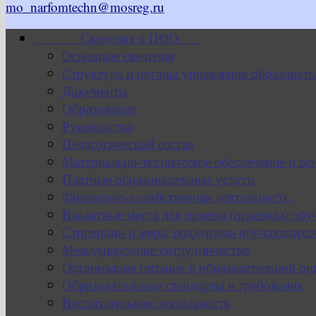
mo_narfomtechn@mosreg.ru
Сведения о ПОО
Основные сведения
Структура и органы управления образовате
Документы
Образование
Руководство
Педагогический состав
Материально-техническое обеспечение и ос
Платные образовательные услуги
Финансово-хозяйственная деятельность
Вакантные места для приема (перевода) об
Стипендии и меры поддержки обучающихс
Международное сотрудничество
Организация питания в образовательной ор
Образовательные стандарты и требования
Воспитательная деятельность