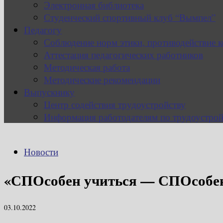
Электронная библиотека
Студенческий спортивный клуб “Вымпел”
Педагогу
Соблюдение норм этики, противодействие 
Аттестация педагогических работников
Методическая работа
Методические рекомендации
Выпускнику
Центр содействия трудоустройству
Информация работодателям по трудоустрой
Новости
«СПОсобен учиться — СПОсобен
03.10.2022