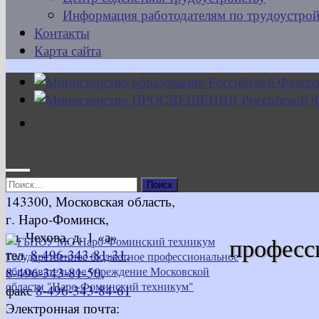
Информация работодателям по трудоустрой
Контакты
Карта сайта
Найти:
143300, Московская область,
г. Наро-Фоминск,
ул. Чехова, д. 1 «а»
професс
тел.
8-496-343-81-31
,
8-496-343-81-50
,
факс
8-496-343-84-61
Электронная почта: