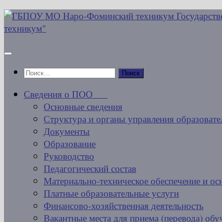
Перейти
к
содержимому
Найти:
Сведения о ПОО
Основные сведения
Структура и органы управления образовате
Документы
Образование
Руководство
Педагогический состав
Материально-техническое обеспечение и ос
Платные образовательные услуги
Финансово-хозяйственная деятельность
Вакантные места для приема (перевода) об