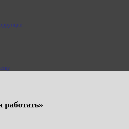
коррупции
ству
 работать»