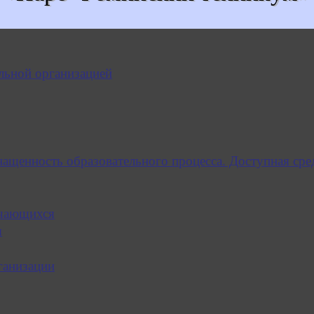
льной организацией
нащенность образовательного процесса. Доступная сре
учающихся
я
ганизации