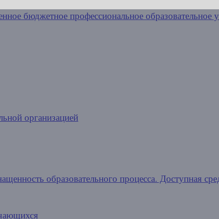
льной организацией
нащенность образовательного процесса. Доступная сре
учающихся