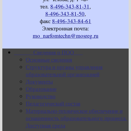
тел.
8-496-343-81-31
,
8-496-343-81-50
,
факс
8-496-343-84-61
Электронная почта:
mo_narfomtechn@mosreg.ru
Сведения о ПОО
Основные сведения
Структура и органы управления
образовательной организацией
Документы
Образование
Руководство
Педагогический состав
Материально-техническое обеспечение и
оснащенность образовательного процесса.
Доступная среда