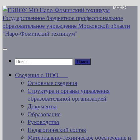
Перейти
к
содержимому
Найти:
Сведения о ПОО
Основные сведения
Структура и органы управления
образовательной организацией
Документы
Образование
Руководство
Педагогический состав
Материально-техническое обеспечение и