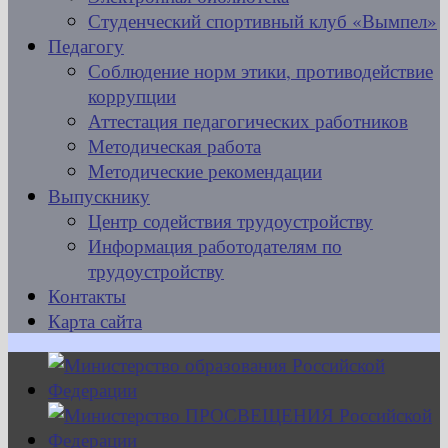
Студенческий спортивный клуб «Вымпел»
Педагогу
Соблюдение норм этики, противодействие
коррупции
Аттестация педагогических работников
Методическая работа
Методические рекомендации
Выпускнику
Центр содействия трудоустройству
Информация работодателям по
трудоустройству
Контакты
Карта сайта