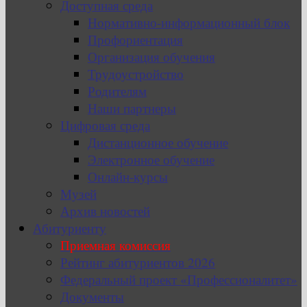
Доступная среда
Нормативно-информационный блок
Профориентация
Организация обучения
Трудоустройство
Родителям
Наши партнеры
Цифровая среда
Дистанционное обучение
Электронное обучение
Онлайн-курсы
Музей
Архив новостей
Абитуриенту
Приемная комиссия
Рейтинг абитуриентов 2026
Федеральный проект «Профессионалитет»
Документы