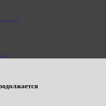
коррупции
ству
родолжается