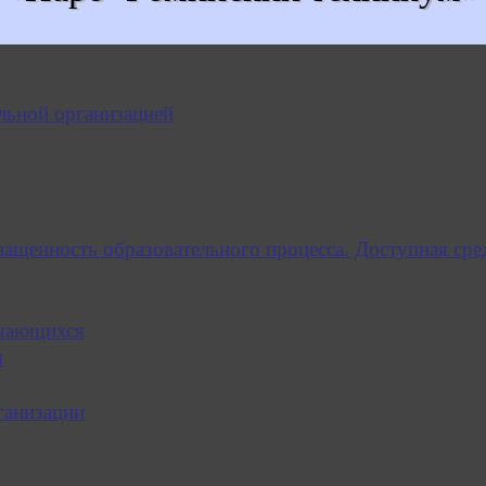
льной организацией
нащенность образовательного процесса. Доступная сре
учающихся
я
ганизации