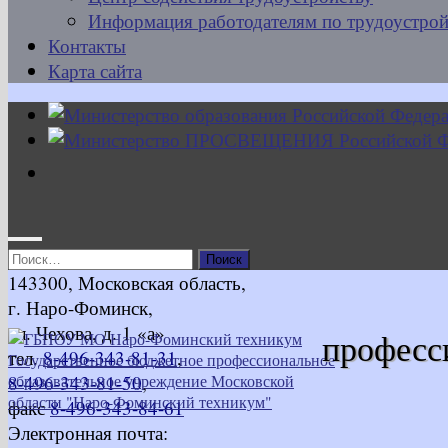
Информация работодателям по трудоустрой
Контакты
Карта сайта
Найти:
143300, Московская область,
г. Наро-Фоминск,
ул. Чехова, д. 1 «а»
професс
тел.
8-496-343-81-31
,
8-496-343-81-50
,
факс
8-496-343-84-61
Электронная почта: