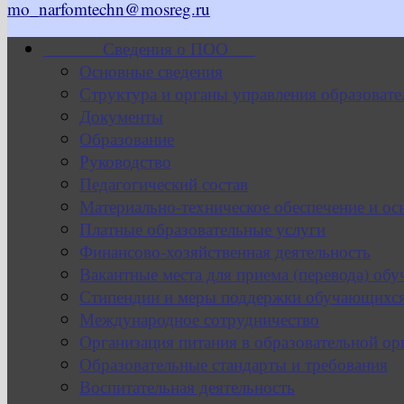
mo_narfomtechn@mosreg.ru
Сведения о ПОО
Основные сведения
Структура и органы управления образовате
Документы
Образование
Руководство
Педагогический состав
Материально-техническое обеспечение и ос
Платные образовательные услуги
Финансово-хозяйственная деятельность
Вакантные места для приема (перевода) об
Стипендии и меры поддержки обучающихс
Международное сотрудничество
Организация питания в образовательной ор
Образовательные стандарты и требования
Воспитательная деятельность