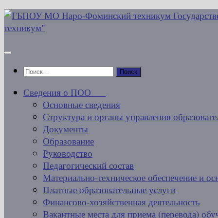
Перейти
к
содержимому
Найти:
Сведения о ПОО
Основные сведения
Структура и органы управления образовате
Документы
Образование
Руководство
Педагогический состав
Материально-техническое обеспечение и ос
Платные образовательные услуги
Финансово-хозяйственная деятельность
Вакантные места для приема (перевода) об