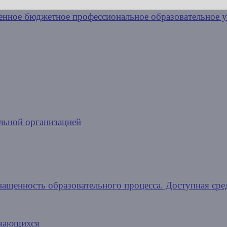
льной организацией
нащенность образовательного процесса. Доступная сре
учающихся