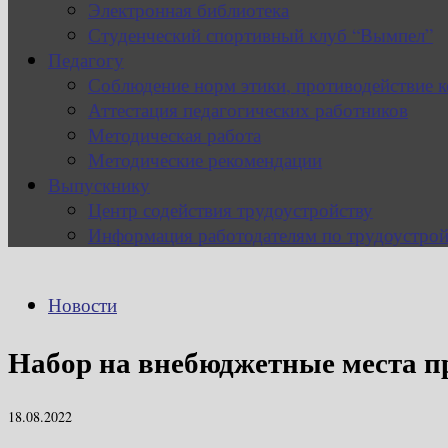
Электронная библиотека
Студенческий спортивный клуб “Вымпел”
Педагогу
Соблюдение норм этики, противодействие 
Аттестация педагогических работников
Методическая работа
Методические рекомендации
Выпускнику
Центр содействия трудоустройству
Информация работодателям по трудоустрой
Новости
Набор на внебюджетные места п
18.08.2022