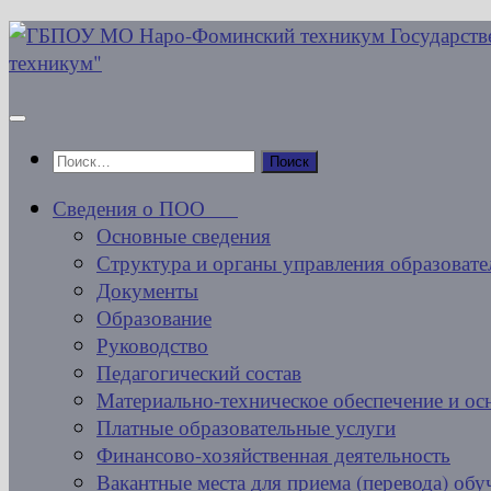
Перейти
к
содержимому
Найти:
Сведения о ПОО
Основные сведения
Структура и органы управления образовате
Документы
Образование
Руководство
Педагогический состав
Материально-техническое обеспечение и ос
Платные образовательные услуги
Финансово-хозяйственная деятельность
Вакантные места для приема (перевода) об