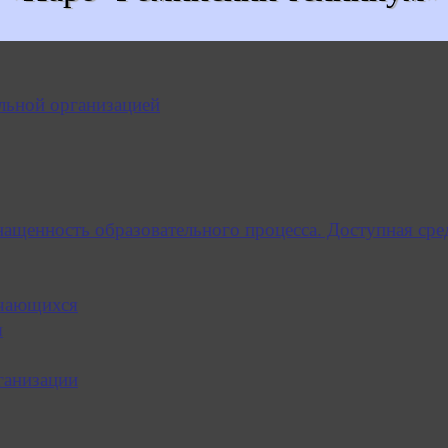
льной организацией
нащенность образовательного процесса. Доступная сре
учающихся
я
ганизации