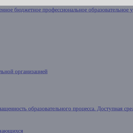
льной организацией
нащенность образовательного процесса. Доступная сре
учающихся