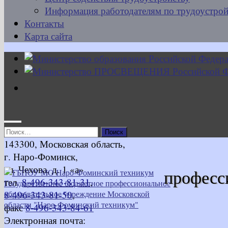
Информация работодателям по трудоустрой
Контакты
Карта сайта
Найти:
143300, Московская область,
г. Наро-Фоминск,
ул. Чехова, д. 1 «а»
професс
тел.
8-496-343-81-31
,
8-496-343-81-50
,
факс
8-496-343-84-61
Электронная почта: