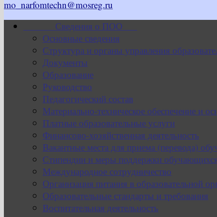
mo_narfomtechn@mosreg.ru
Сведения о ПОО
Основные сведения
Структура и органы управления образовате
Документы
Образование
Руководство
Педагогический состав
Материально-техническое обеспечение и ос
Платные образовательные услуги
Финансово-хозяйственная деятельность
Вакантные места для приема (перевода) об
Стипендии и меры поддержки обучающихс
Международное сотрудничество
Организация питания в образовательной ор
Образовательные стандарты и требования
Воспитательная деятельность