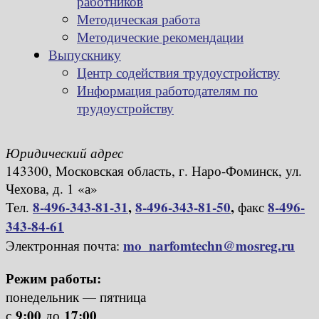
работников
Методическая работа
Методические рекомендации
Выпускнику
Центр содействия трудоустройству
Информация работодателям по
трудоустройству
Юридический адрес
143300, Московская область, г. Наро-Фоминск, ул.
Чехова, д. 1 «а»
8-496-343-81-31
,
8-496-343-81-50
,
8-496-
Тел.
факс
343-84-61
mo_narfomtechn@mosreg.ru
Электронная почта:
Режим работы:
понедельник — пятница
9:00
17:00
с
до