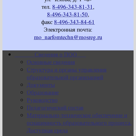
тел.
8-496-343-81-31
,
8-496-343-81-50
,
факс
8-496-343-84-61
Электронная почта:
mo_narfomtechn@mosreg.ru
Сведения о ПОО
Основные сведения
Структура и органы управления
образовательной организацией
Документы
Образование
Руководство
Педагогический состав
Материально-техническое обеспечение и
оснащенность образовательного процесса.
Доступная среда