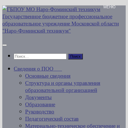
Перейти
к
содержимому
Найти:
Сведения о ПОО
Основные сведения
Структура и органы управления
образовательной организацией
Документы
Образование
Руководство
Педагогический состав
Материально-техническое обеспечение и