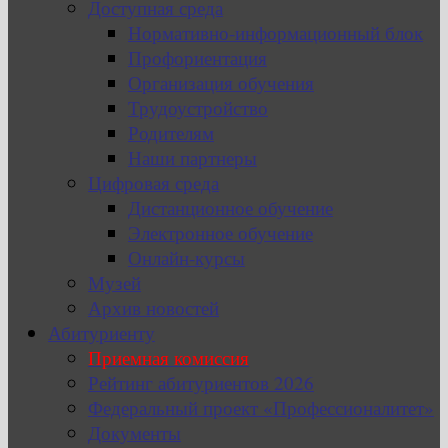
Доступная среда
Нормативно-информационный блок
Профориентация
Организация обучения
Трудоустройство
Родителям
Наши партнеры
Цифровая среда
Дистанционное обучение
Электронное обучение
Онлайн-курсы
Музей
Архив новостей
Абитуриенту
Приемная комиссия
Рейтинг абитуриентов 2026
Федеральный проект «Профессионалитет»
Документы