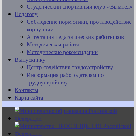
Студенческий спортивный клуб «Вымпел»
Педагогу
Соблюдение норм этики, противодействие
коррупции
Аттестация педагогических работников
Методическая работа
Методические рекомендации
Выпускнику
Центр содействия трудоустройству
Информация работодателям по
трудоустройству
Контакты
Карта сайта