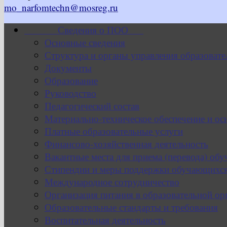
mo_narfomtechn@mosreg.ru
Сведения о ПОО
Основные сведения
Структура и органы управления образовате
Документы
Образование
Руководство
Педагогический состав
Материально-техническое обеспечение и ос
Платные образовательные услуги
Финансово-хозяйственная деятельность
Вакантные места для приема (перевода) об
Стипендии и меры поддержки обучающихс
Международное сотрудничество
Организация питания в образовательной ор
Образовательные стандарты и требования
Воспитательная деятельность