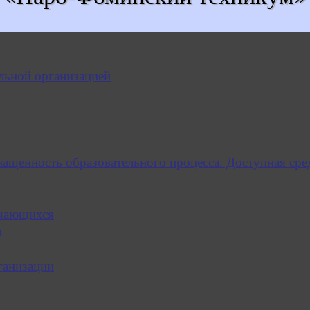
льной организацией
нащенность образовательного процесса. Доступная сре
учающихся
я
ганизации