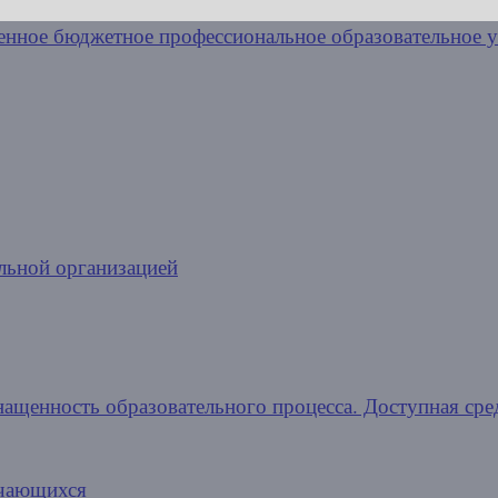
льной организацией
нащенность образовательного процесса. Доступная сре
учающихся