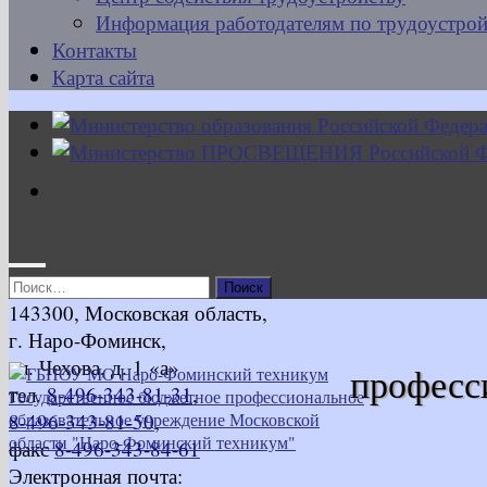
Информация работодателям по трудоустрой
Контакты
Карта сайта
Найти:
143300, Московская область,
г. Наро-Фоминск,
ул. Чехова, д. 1 «а»
професс
тел.
8-496-343-81-31
,
8-496-343-81-50
,
факс
8-496-343-84-61
Электронная почта: