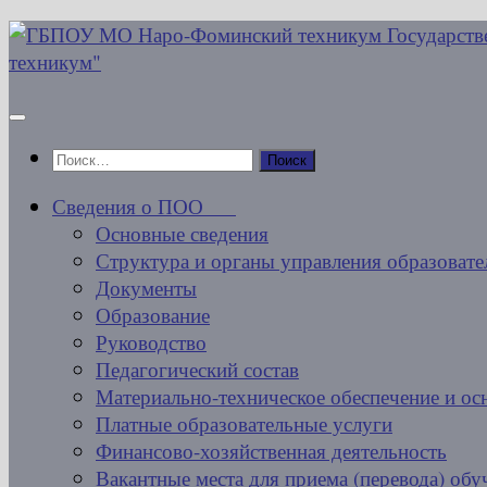
Перейти
к
содержимому
Найти:
Сведения о ПОО
Основные сведения
Структура и органы управления образовате
Документы
Образование
Руководство
Педагогический состав
Материально-техническое обеспечение и ос
Платные образовательные услуги
Финансово-хозяйственная деятельность
Вакантные места для приема (перевода) об