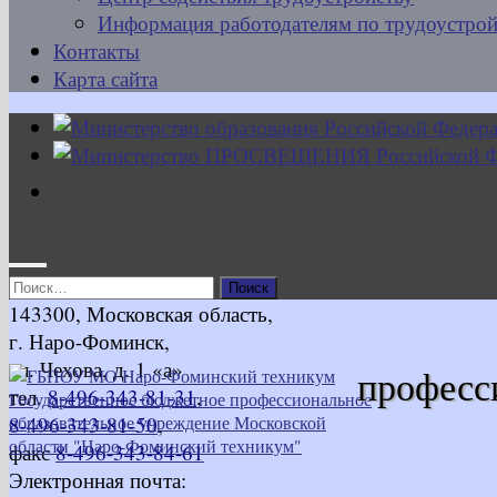
Информация работодателям по трудоустрой
Контакты
Карта сайта
Найти:
143300, Московская область,
г. Наро-Фоминск,
ул. Чехова, д. 1 «а»
професс
тел.
8-496-343-81-31
,
8-496-343-81-50
,
факс
8-496-343-84-61
Электронная почта: