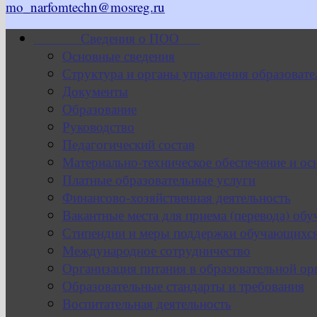
mo_narfomtechn@mosreg.ru
Сведения о ПОО
Основные сведения
Структура и органы управления образовате
Документы
Образование
Руководство
Педагогический состав
Материально-техническое обеспечение и ос
Платные образовательные услуги
Финансово-хозяйственная деятельность
Вакантные места для приема (перевода) об
Стипендии и меры поддержки обучающихс
Международное сотрудничество
Организация питания в образовательной ор
Образовательные стандарты и требования
Воспитательная деятельность