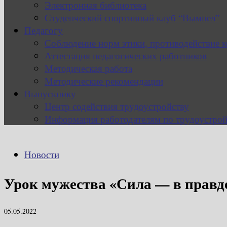
Электронная библиотека
Студенческий спортивный клуб “Вымпел”
Педагогу
Соблюдение норм этики, противодействие 
Аттестация педагогических работников
Методическая работа
Методические рекомендации
Выпускнику
Центр содействия трудоустройству
Информация работодателям по трудоустрой
Новости
Урок мужества «Сила — в правд
05.05.2022