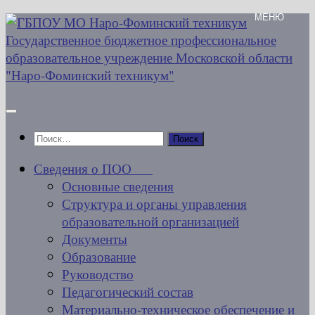
Перейти
к
содержимому
Найти:
Сведения о ПОО
Основные сведения
Структура и органы управления
образовательной организацией
Документы
Образование
Руководство
Педагогический состав
Материально-техническое обеспечение и