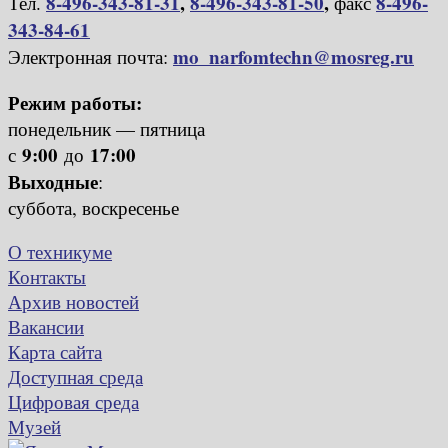
8-496-343-81-31
,
8-496-343-81-50
,
8-496-
Тел.
факс
343-84-61
mo_narfomtechn@mosreg.ru
Электронная почта:
Режим работы:
понедельник — пятница
9:00
17:00
с
до
Выходные
:
суббота, воскресенье
О техникуме
Контакты
Архив новостей
Вакансии
Карта сайта
Доступная среда
Цифровая среда
Музей