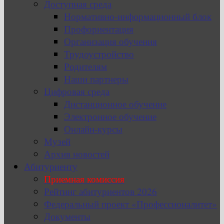
Доступная среда
Нормативно-информационный блок
Профориентация
Организация обучения
Трудоустройство
Родителям
Наши партнеры
Цифровая среда
Дистанционное обучение
Электронное обучение
Онлайн-курсы
Музей
Архив новостей
Абитуриенту
Приемная комиссия
Рейтинг абитуриентов 2026
Федеральный проект «Профессионалитет»
Документы