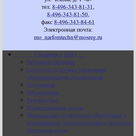
тел.
8-496-343-81-31
,
8-496-343-81-50
,
факс
8-496-343-84-61
Электронная почта:
mo_narfomtechn@mosreg.ru
Сведения о ПОО
Основные сведения
Структура и органы управления
образовательной организацией
Документы
Образование
Руководство
Педагогический состав
Материально-техническое обеспечение и
оснащенность образовательного процесса.
Доступная среда