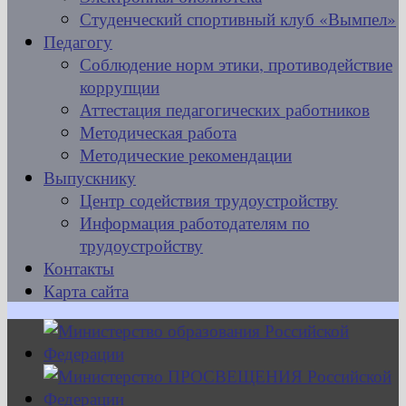
Студенческий спортивный клуб «Вымпел»
Педагогу
Соблюдение норм этики, противодействие
коррупции
Аттестация педагогических работников
Методическая работа
Методические рекомендации
Выпускнику
Центр содействия трудоустройству
Информация работодателям по
трудоустройству
Контакты
Карта сайта