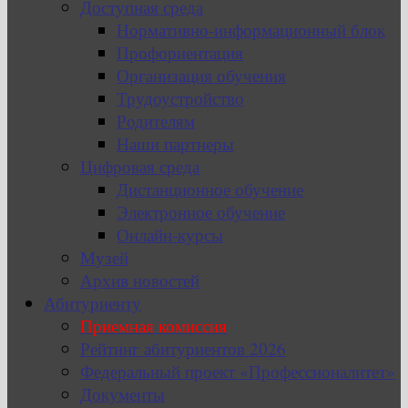
Доступная среда
Нормативно-информационный блок
Профориентация
Организация обучения
Трудоустройство
Родителям
Наши партнеры
Цифровая среда
Дистанционное обучение
Электронное обучение
Онлайн-курсы
Музей
Архив новостей
Абитуриенту
Приемная комиссия
Рейтинг абитуриентов 2026
Федеральный проект «Профессионалитет»
Документы