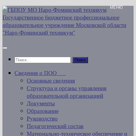
Перейти
к
содержимому
Найти:
Сведения о ПОО
Основные сведения
Структура и органы управления
образовательной организацией
Документы
Образование
Руководство
Педагогический состав
Материально-техническое обеспечение и