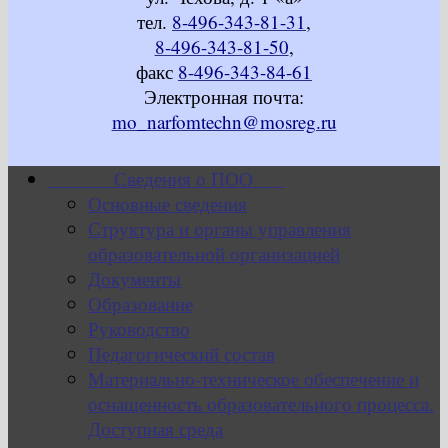
тел.
8-496-343-81-31
,
8-496-343-81-50
,
факс
8-496-343-84-61
Электронная почта:
mo_narfomtechn@mosreg.ru
Сведения о ПОО
Основные сведения
Структура и органы управления
образовательной организацией
Документы
Образование
Руководство
Педагогический состав
Материально-техническое обеспечение и
оснащенность образовательного процесса.
Доступная среда