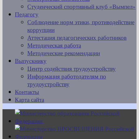
Студенческий спортивный клуб «Вымпел»
Педагогу
Соблюдение норм этики, противодействие
коррупции
Аттестация педагогических работников
Методическая работа
Методические рекомендации
Выпускнику
Центр содействия трудоустройству
Информация работодателям по
трудоустройству
Контакты
Карта сайта