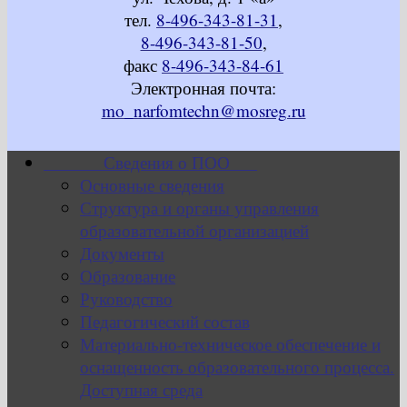
тел.
8-496-343-81-31
,
8-496-343-81-50
,
факс
8-496-343-84-61
Электронная почта:
mo_narfomtechn@mosreg.ru
Сведения о ПОО
Основные сведения
Структура и органы управления
образовательной организацией
Документы
Образование
Руководство
Педагогический состав
Материально-техническое обеспечение и
оснащенность образовательного процесса.
Доступная среда