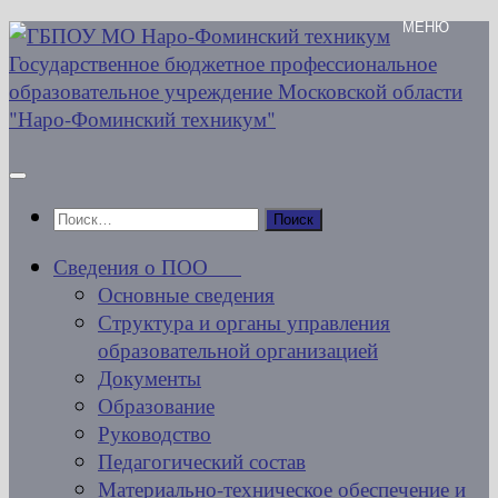
Перейти
к
содержимому
Найти:
Сведения о ПОО
Основные сведения
Структура и органы управления
образовательной организацией
Документы
Образование
Руководство
Педагогический состав
Материально-техническое обеспечение и