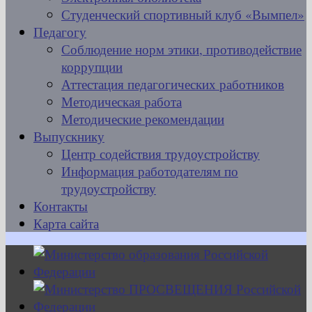
Студенческий спортивный клуб «Вымпел»
Педагогу
Соблюдение норм этики, противодействие
коррупции
Аттестация педагогических работников
Методическая работа
Методические рекомендации
Выпускнику
Центр содействия трудоустройству
Информация работодателям по
трудоустройству
Контакты
Карта сайта