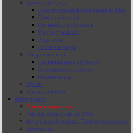
Доступная среда
Нормативно-информационный блок
Профориентация
Организация обучения
Трудоустройство
Родителям
Наши партнеры
Цифровая среда
Дистанционное обучение
Электронное обучение
Онлайн-курсы
Музей
Архив новостей
Абитуриенту
Приемная комиссия
Рейтинг абитуриентов 2026
Федеральный проект «Профессионалитет»
Документы