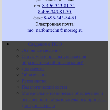
тел.
8-496-343-81-31
,
8-496-343-81-50
,
факс
8-496-343-84-61
Электронная почта:
mo_narfomtechn@mosreg.ru
Сведения о ПОО
Основные сведения
Структура и органы управления
образовательной организацией
Документы
Образование
Руководство
Педагогический состав
Материально-техническое обеспечение и
оснащенность образовательного процесса.
Доступная среда