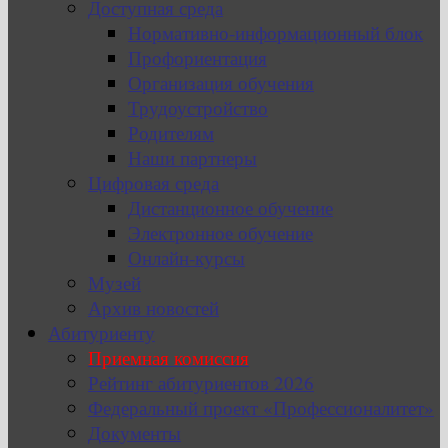
Доступная среда
Нормативно-информационный блок
Профориентация
Организация обучения
Трудоустройство
Родителям
Наши партнеры
Цифровая среда
Дистанционное обучение
Электронное обучение
Онлайн-курсы
Музей
Архив новостей
Абитуриенту
Приемная комиссия
Рейтинг абитуриентов 2026
Федеральный проект «Профессионалитет»
Документы