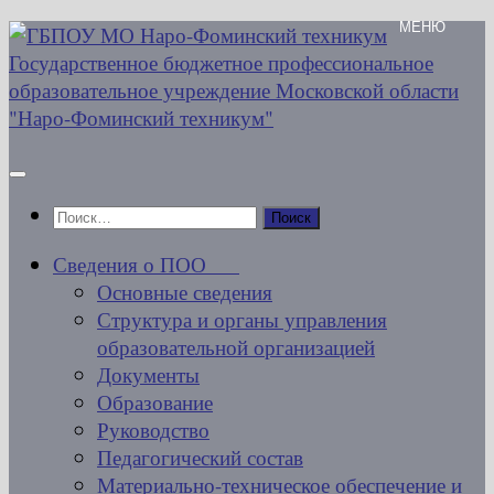
Перейти
к
содержимому
Найти:
Сведения о ПОО
Основные сведения
Структура и органы управления
образовательной организацией
Документы
Образование
Руководство
Педагогический состав
Материально-техническое обеспечение и