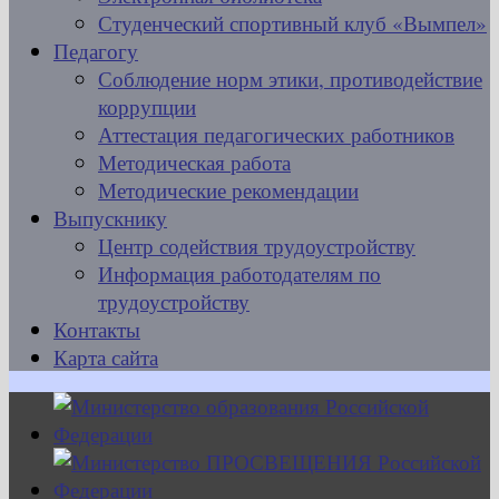
Студенческий спортивный клуб «Вымпел»
Педагогу
Соблюдение норм этики, противодействие
коррупции
Аттестация педагогических работников
Методическая работа
Методические рекомендации
Выпускнику
Центр содействия трудоустройству
Информация работодателям по
трудоустройству
Контакты
Карта сайта