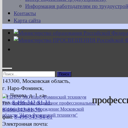
Информация работодателям по трудоустрой
Контакты
Карта сайта
Найти:
143300, Московская область,
г. Наро-Фоминск,
ул. Чехова, д. 1 «а»
професс
тел.
8-496-343-81-31
,
8-496-343-81-50
,
факс
8-496-343-84-61
Электронная почта: