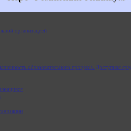
льной организацией
нащенность образовательного процесса. Доступная сре
учающихся
я
ганизации