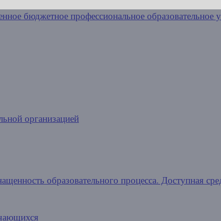
льной организацией
нащенность образовательного процесса. Доступная сре
учающихся