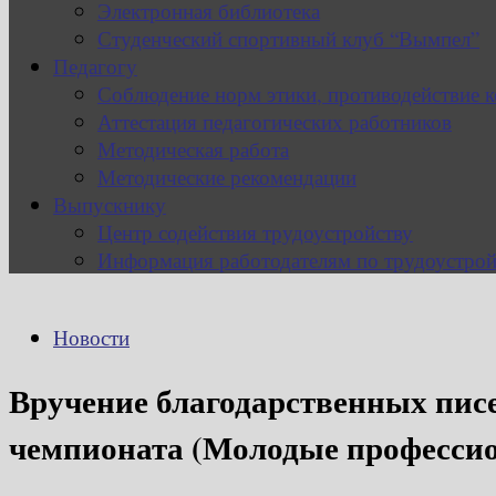
Электронная библиотека
Студенческий спортивный клуб “Вымпел”
Педагогу
Соблюдение норм этики, противодействие 
Аттестация педагогических работников
Методическая работа
Методические рекомендации
Выпускнику
Центр содействия трудоустройству
Информация работодателям по трудоустрой
Новости
Вручение благодарственных пис
чемпионата (Молодые профессион