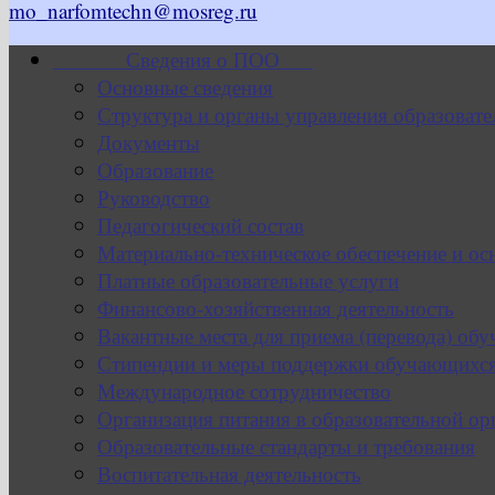
mo_narfomtechn@mosreg.ru
Сведения о ПОО
Основные сведения
Структура и органы управления образовате
Документы
Образование
Руководство
Педагогический состав
Материально-техническое обеспечение и ос
Платные образовательные услуги
Финансово-хозяйственная деятельность
Вакантные места для приема (перевода) об
Стипендии и меры поддержки обучающихс
Международное сотрудничество
Организация питания в образовательной ор
Образовательные стандарты и требования
Воспитательная деятельность