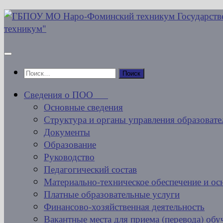
Перейти
к
содержимому
Найти:
Сведения о ПОО
Основные сведения
Структура и органы управления образовате
Документы
Образование
Руководство
Педагогический состав
Материально-техническое обеспечение и ос
Платные образовательные услуги
Финансово-хозяйственная деятельность
Вакантные места для приема (перевода) об