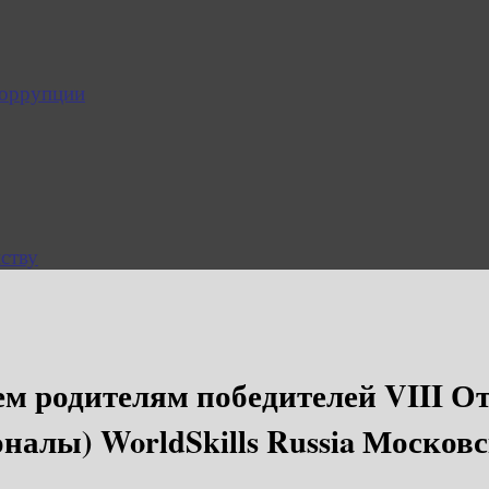
коррупции
ству
ем родителям победителей VIII О
алы) WorldSkills Russia Московс