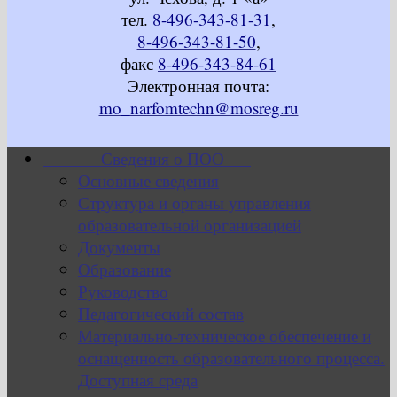
тел.
8-496-343-81-31
,
8-496-343-81-50
,
факс
8-496-343-84-61
Электронная почта:
mo_narfomtechn@mosreg.ru
Сведения о ПОО
Основные сведения
Структура и органы управления
образовательной организацией
Документы
Образование
Руководство
Педагогический состав
Материально-техническое обеспечение и
оснащенность образовательного процесса.
Доступная среда