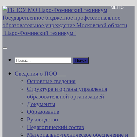
Перейти
к
содержимому
Найти:
Сведения о ПОО
Основные сведения
Структура и органы управления
образовательной организацией
Документы
Образование
Руководство
Педагогический состав
Материально-техническое обеспечение и