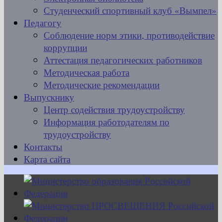
Студенческий спортивный клуб «Вымпел»
Педагогу
Соблюдение норм этики, противодействие
коррупции
Аттестация педагогических работников
Методическая работа
Методические рекомендации
Выпускнику
Центр содействия трудоустройству
Информация работодателям по
трудоустройству
Контакты
Карта сайта