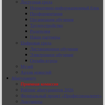
Доступная среда
Нормативно-информационный блок
Профориентация
Организация обучения
Трудоустройство
Родителям
Наши партнеры
Цифровая среда
Дистанционное обучение
Электронное обучение
Онлайн-курсы
Музей
Архив новостей
Абитуриенту
Приемная комиссия
Рейтинг абитуриентов 2026
Федеральный проект «Профессионалитет»
Документы