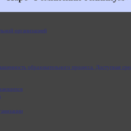
льной организацией
нащенность образовательного процесса. Доступная сре
учающихся
я
ганизации