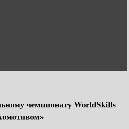
ьному чемпионату WorldSkills
окомотивом»