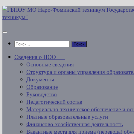
Перейти
к
содержимому
Найти:
Сведения о ПОО
Основные сведения
Структура и органы управления образовате
Документы
Образование
Руководство
Педагогический состав
Материально-техническое обеспечение и ос
Платные образовательные услуги
Финансово-хозяйственная деятельность
Вакантные места для приема (перевода) об