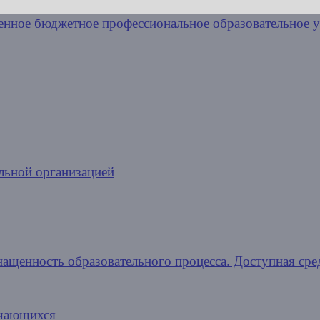
льной организацией
нащенность образовательного процесса. Доступная сре
учающихся