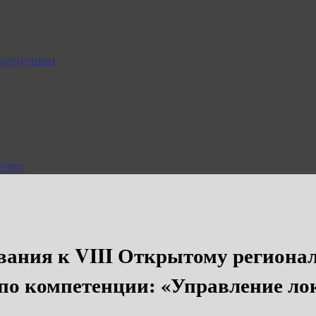
коррупции
ству
ания к VIII Открытому регионал
 по компетенции: «Управление л