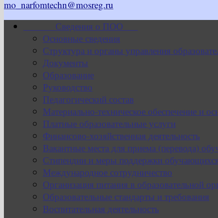
mo_narfomtechn@mosreg.ru
Сведения о ПОО
Основные сведения
Структура и органы управления образовате
Документы
Образование
Руководство
Педагогический состав
Материально-техническое обеспечение и ос
Платные образовательные услуги
Финансово-хозяйственная деятельность
Вакантные места для приема (перевода) об
Стипендии и меры поддержки обучающихс
Международное сотрудничество
Организация питания в образовательной ор
Образовательные стандарты и требования
Воспитательная деятельность