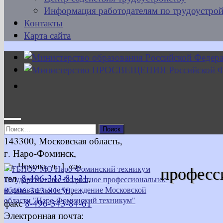
Информация работодателям по трудоустрой
Контакты
Карта сайта
Найти:
143300, Московская область,
г. Наро-Фоминск,
ул. Чехова, д. 1 «а»
професс
тел.
8-496-343-81-31
,
8-496-343-81-50
,
факс
8-496-343-84-61
Электронная почта: