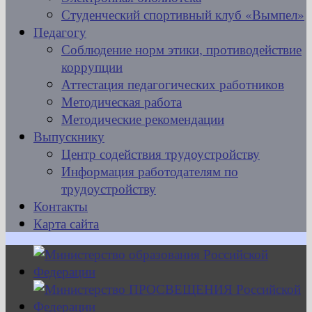
Студенческий спортивный клуб «Вымпел»
Педагогу
Соблюдение норм этики, противодействие
коррупции
Аттестация педагогических работников
Методическая работа
Методические рекомендации
Выпускнику
Центр содействия трудоустройству
Информация работодателям по
трудоустройству
Контакты
Карта сайта