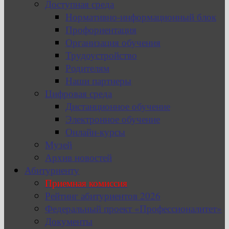
Доступная среда
Нормативно-информационный блок
Профориентация
Организация обучения
Трудоустройство
Родителям
Наши партнеры
Цифровая среда
Дистанционное обучение
Электронное обучение
Онлайн-курсы
Музей
Архив новостей
Абитуриенту
Приемная комиссия
Рейтинг абитуриентов 2026
Федеральный проект «Профессионалитет»
Документы