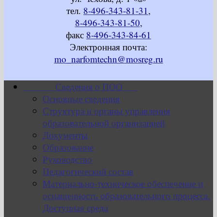
тел.
8-496-343-81-31
,
8-496-343-81-50
,
факс
8-496-343-84-61
Электронная почта:
mo_narfomtechn@mosreg.ru
Сведения о ПОО
Основные сведения
Структура и органы управления
образовательной организацией
Документы
Образование
Руководство
Педагогический состав
Материально-техническое обеспечение и
оснащенность образовательного процесса.
Доступная среда