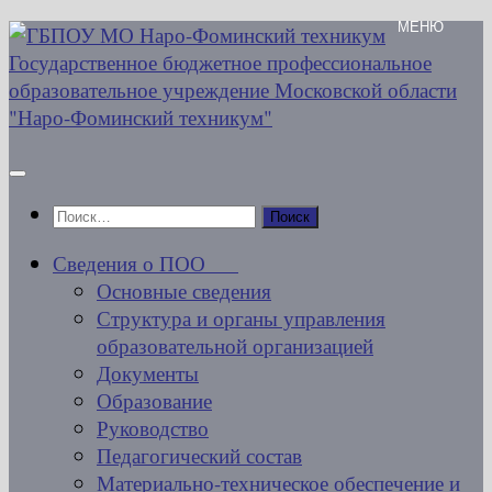
Перейти
к
содержимому
Найти:
Сведения о ПОО
Основные сведения
Структура и органы управления
образовательной организацией
Документы
Образование
Руководство
Педагогический состав
Материально-техническое обеспечение и